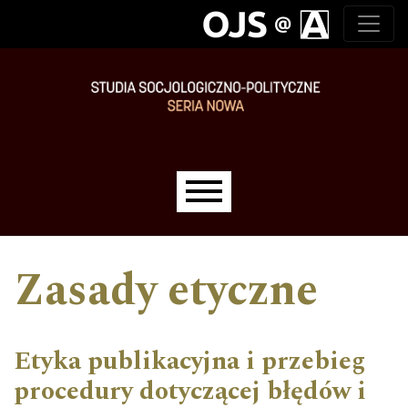
Przejdź do głównego menu
Przejdź do sekcji głównej
Przejdź do stopki
Main menu
Zasady etyczne
Etyka publikacyjna i przebieg
procedury dotyczącej błędów i