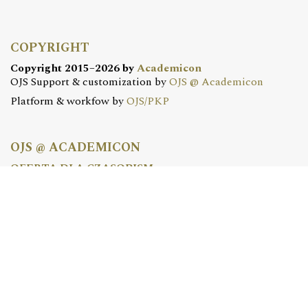
COPYRIGHT
Copyright 2015–2026 by
Academicon
OJS Support & customization by
OJS @ Academicon
Platform & workfow by
OJS/PKP
OJS @ ACADEMICON
OFERTA DLA CZASOPISM
Konfiguracja | Hosting | Serwis | Szkolenia
e-mail:
redakcja@academicon.pl
, tel.: +48 603 072 530
STUDIO DTP ACADEMICON
USŁUGI WYDAWNICZE
Skład i łamanie | Redakcja | Korekta | Projektowanie
graficzne