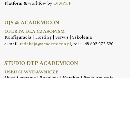
Platform & workfow by
OJS/PKP
OJS @ ACADEMICON
OFERTA DLA CZASOPISM
Konfiguracja | Hosting | Serwis | Szkolenia
e-mail:
redakcja@academicon.pl
, tel.: +48 603 072 530
STUDIO DTP ACADEMICON
USŁUGI WYDAWNICZE
Skład i łamanie | Redakcja | Korekta | Projektowanie
graficzne
e-mail:
dtp@academicon.pl
, tel.: +48 603 072 530