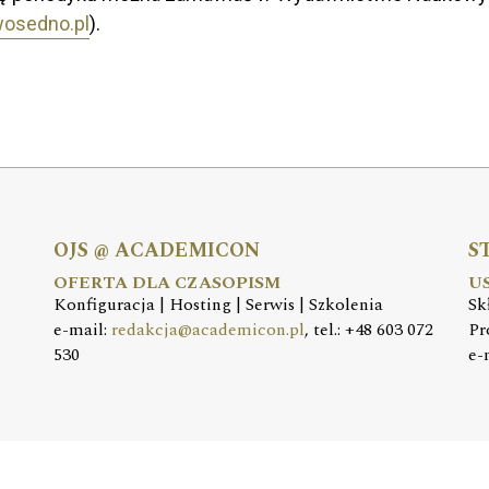
osedno.pl
).
OJS @ ACADEMICON
S
OFERTA DLA CZASOPISM
U
Konfiguracja | Hosting | Serwis | Szkolenia
Sk
e-mail:
redakcja@academicon.pl
, tel.: +48 603 072
Pr
530
e-