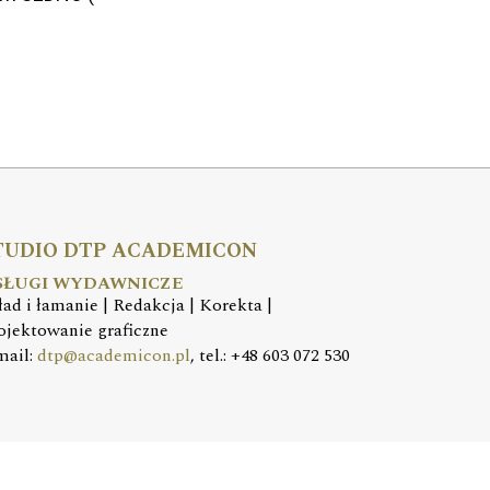
TUDIO DTP ACADEMICON
SŁUGI WYDAWNICZE
ład i łamanie | Redakcja | Korekta |
ojektowanie graficzne
mail:
dtp@academicon.pl
, tel.: +48 603 072 530