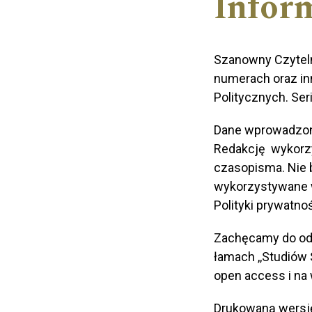
Inform
Szanowny Czyteln
numerach oraz in
Politycznych. Ser
Dane wprowadzone
Redakcję wykorz
czasopisma. Nie
wykorzystywane w
Polityki prywatnoś
Zachęcamy do odw
łamach ,,Studiów 
open access i na w
Drukowaną wersj