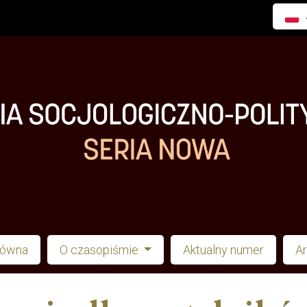
łówna
O czasopiśmie
Aktualny numer
A