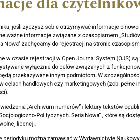
acje dla czytelnikó
iku, jeśli życzysz sobie otrzymywać informacje o nowo
ne ważne informacje związane z czasopismem ,,Studiów
ia Nowa” zachęcamy do rejestracji na stronie czasopism
 w czasie rejestracji w Open Journal System (OJS) są
ystywane wyłącznie do celów związanych z funkcjono
 będą przekazywane innym podmiotom. W szczególności
 celach handlowych czy marketingowych (zob. pełne in
ci).
iedzenia „Archiwum numerów” i lektury tekstów opubl
Socjologiczno-Politycznych. Seria Nowa” , które są dos
olnej licencji.
ę periodyku można zamawiać w Wydawnictwie Naukow