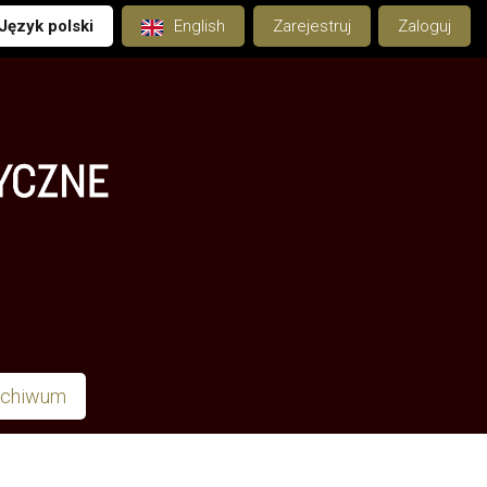
Język polski
English
Zarejestruj
Zaloguj
rchiwum