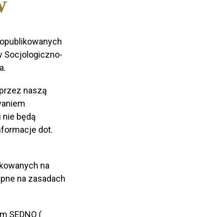
w
 opublikowanych
 Socjologiczno-
a.
 przez naszą
waniem
 nie będą
formacje dot.
ikowanych na
tępne na zasadach
ym SEDNO (