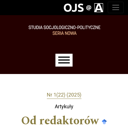
Przejdź do głównego menu
Przejdź do sekcji głównej
Przejdź do stopki
Main menu
Nr 1(22) (2025)
Artykuły
Od redaktorów