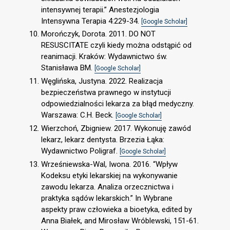
intensywnej terapii.” Anestezjologia
Intensywna Terapia 4:229-34.
[Google Scholar]
Morończyk, Dorota. 2011. DO NOT
RESUSCITATE czyli kiedy można odstąpić od
reanimacji. Kraków: Wydawnictwo św.
Stanisława BM.
[Google Scholar]
Węglińska, Justyna. 2022. Realizacja
bezpieczeństwa prawnego w instytucji
odpowiedzialności lekarza za błąd medyczny.
Warszawa: C.H. Beck.
[Google Scholar]
Wierzchoń, Zbigniew. 2017. Wykonuję zawód
lekarz, lekarz dentysta. Brzezia Łąka:
Wydawnictwo Poligraf.
[Google Scholar]
Wrześniewska-Wal, Iwona. 2016. “Wpływ
Kodeksu etyki lekarskiej na wykonywanie
zawodu lekarza. Analiza orzecznictwa i
praktyka sądów lekarskich.” In Wybrane
aspekty praw człowieka a bioetyka, edited by
Anna Białek, and Mirosław Wróblewski, 151-61.