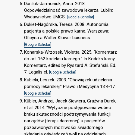
Daniluk-Jarmoniuk, Anna. 2018.
Odpowiedzialność zawodowa lekarza. Lublin:
Wydawnictwo UMCS.
[Google Scholar]
Dukiet-Nagórska, Teresa. 2008. Autonomia
pacjenta a polskie prawo karne. Warszawa:
Oficyna a Wolter Kluwer buisness.
[Google Scholar]
Konarska-Wrzosek, Violetta. 2025. “Komentarz
do art. 162 kodeksu karnego.” In Kodeks karny.
Komentarz, edited by Ryszard A. Stefański. Ed.
7. Legalis el.
[Google Scholar]
Kubicki, Leszek. 2003. “Obowiązek udzielenia
pomocy lekarskiej.” Prawo i Medycyna 13:4-17.
[Google Scholar]
Kübler, Andrzej, Jacek Siewiera, Grażyna Durek,
et al. 2014. “Wytyczne postępowania wobec
braku skuteczności podtrzymywania funkcji
narządów (terapii daremnej) u pacjentów
pozbawionych możliwości świadomego
składania oświadczeń woli na oddziałach