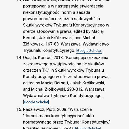
postępowania w następstwie stwierdzenia
niekonstytucyjności norm a zasada
prawomocności orzeczeń sądowych.” In
Skutki wyroków Trybunału Konstytucyjnego w
sferze stosowania prawa, edited by Maciej
Bernatt, Jakub Królikowski, and Michał
Ziółkowski, 167-88. Warszawa: Wydawnictwo
Trybunału Konstytucyjnego.
[Google Scholar]
Osajda, Konrad. 2013. “Koncepcja orzeczenia
zakresowego a wątpliwości na tle skutków
orzeczeń TK.” In Skutki wyroków Trybunału
Konstytucyjnego w sferze stosowania prawa,
edited by Maciej Bernatt, Jakub Królikowski,
and Michał Ziółkowski, 293-312. Warszawa:
Wydawnictwo Trybunału Konstytucyjnego.
[Google Scholar]
Radziewicz, Piotr. 2008. “Wzruszenie
“domniemania konstytucyjności” aktu
normatywnego przez Trybunał Konstytucyjny.”
Przegląd Sejmowy 5:55-87.
[Google Scholar]