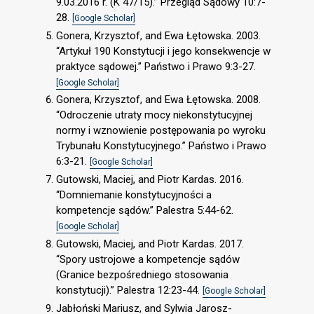
9.03.2016 r. (K 47/15).” Przegląd Sądowy 10:7-
28.
[Google Scholar]
Gonera, Krzysztof, and Ewa Łętowska. 2003.
“Artykuł 190 Konstytucji i jego konsekwencje w
praktyce sądowej.” Państwo i Prawo 9:3-27.
[Google Scholar]
Gonera, Krzysztof, and Ewa Łętowska. 2008.
“Odroczenie utraty mocy niekonstytucyjnej
normy i wznowienie postępowania po wyroku
Trybunału Konstytucyjnego.” Państwo i Prawo
6:3-21.
[Google Scholar]
Gutowski, Maciej, and Piotr Kardas. 2016.
“Domniemanie konstytucyjności a
kompetencje sądów.” Palestra 5:44-62.
[Google Scholar]
Gutowski, Maciej, and Piotr Kardas. 2017.
“Spory ustrojowe a kompetencje sądów
(Granice bezpośredniego stosowania
konstytucji).” Palestra 12:23-44.
[Google Scholar]
Jabłoński Mariusz, and Sylwia Jarosz-