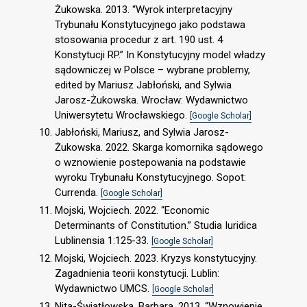
Żukowska. 2013. “Wyrok interpretacyjny
Trybunału Konstytucyjnego jako podstawa
stosowania procedur z art. 190 ust. 4
Konstytucji RP.” In Konstytucyjny model władzy
sądowniczej w Polsce – wybrane problemy,
edited by Mariusz Jabłoński, and Sylwia
Jarosz-Żukowska. Wrocław: Wydawnictwo
Uniwersytetu Wrocławskiego.
[Google Scholar]
Jabłoński, Mariusz, and Sylwia Jarosz-
Żukowska. 2022. Skarga komornika sądowego
o wznowienie postepowania na podstawie
wyroku Trybunału Konstytucyjnego. Sopot:
Currenda.
[Google Scholar]
Mojski, Wojciech. 2022. “Economic
Determinants of Constitution.” Studia Iuridica
Lublinensia 1:125-33.
[Google Scholar]
Mojski, Wojciech. 2023. Kryzys konstytucyjny.
Zagadnienia teorii konstytucji. Lublin:
Wydawnictwo UMCS.
[Google Scholar]
Nita-Światłowska, Barbara. 2013. “Wznowienie