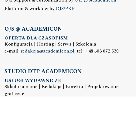
Platform & workfow by
OJS/PKP
OJS @ ACADEMICON
OFERTA DLA CZASOPISM
Konfiguracja | Hosting | Serwis | Szkolenia
e-mail:
redakcja@academicon.pl
, tel.: +48 603 072 530
STUDIO DTP ACADEMICON
USŁUGI WYDAWNICZE
Skład i łamanie | Redakcja | Korekta | Projektowanie
graficzne
e-mail:
dtp@academicon.pl
, tel.: +48 603 072 530