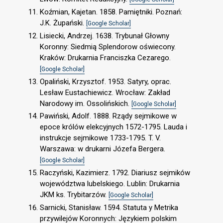
Koźmian, Kajetan. 1858. Pamiętniki. Poznań:
J.K. Żupański.
[Google Scholar]
Lisiecki, Andrzej. 1638. Trybunał Głowny
Koronny: Siedmią Splendorow oświecony.
Kraków: Drukarnia Franciszka Cezarego.
[Google Scholar]
Opaliński, Krzysztof. 1953. Satyry, oprac.
Lesław Eustachiewicz. Wrocław: Zakład
Narodowy im. Ossolińskich.
[Google Scholar]
Pawiński, Adolf. 1888. Rządy sejmikowe w
epoce królów elekcyjnych 1572-1795. Lauda i
instrukcje sejmikowe 1733-1795. T. V.
Warszawa: w drukarni Józefa Bergera.
[Google Scholar]
Raczyński, Kazimierz. 1792. Diariusz sejmików
województwa lubelskiego. Lublin: Drukarnia
JKM ks. Trybitarzów.
[Google Scholar]
Sarnicki, Stanisław. 1594. Statuta y Metrika
przywilejów Koronnych: Językiem polskim