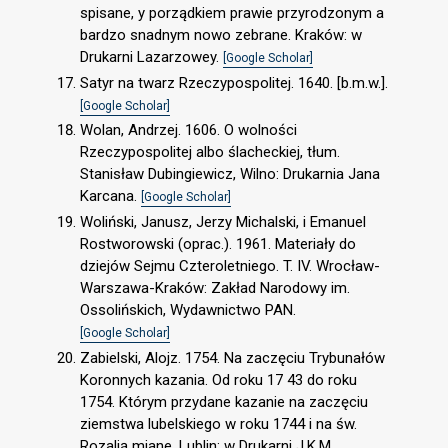
spisane, y porządkiem prawie przyrodzonym a
bardzo snadnym nowo zebrane. Kraków: w
Drukarni Lazarzowey.
[Google Scholar]
Satyr na twarz Rzeczypospolitej. 1640. [b.m.w.].
[Google Scholar]
Wolan, Andrzej. 1606. O wolności
Rzeczypospolitej albo ślacheckiej, tłum.
Stanisław Dubingiewicz, Wilno: Drukarnia Jana
Karcana.
[Google Scholar]
Woliński, Janusz, Jerzy Michalski, i Emanuel
Rostworowski (oprac.). 1961. Materiały do
dziejów Sejmu Czteroletniego. T. IV. Wrocław-
Warszawa-Kraków: Zakład Narodowy im.
Ossolińskich, Wydawnictwo PAN.
[Google Scholar]
Zabielski, Alojz. 1754. Na zaczęciu Trybunałów
Koronnych kazania. Od roku 17 43 do roku
1754. Którym przydane kazanie na zaczęciu
ziemstwa lubelskiego w roku 1744 i na św.
Rozalią miane. Lublin: w Drukarni J.K.M.