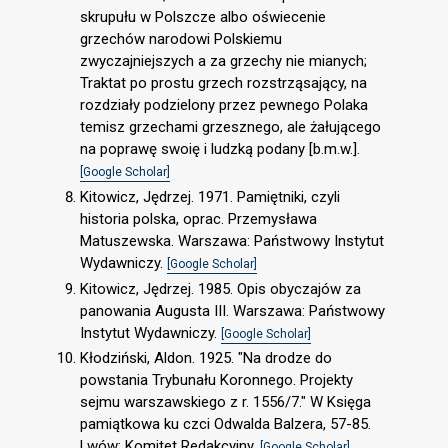
skrupułu w Polszcze albo oświecenie
grzechów narodowi Polskiemu
zwyczajniejszych a za grzechy nie mianych;
Traktat po prostu grzech rozstrząsający, na
rozdziały podzielony przez pewnego Polaka
temisz grzechami grzesznego, ale żałującego
na poprawę swoię i ludzką podany [b.m.w.].
[Google Scholar]
Kitowicz, Jędrzej. 1971. Pamiętniki, czyli
historia polska, oprac. Przemysława
Matuszewska. Warszawa: Państwowy Instytut
Wydawniczy.
[Google Scholar]
Kitowicz, Jędrzej. 1985. Opis obyczajów za
panowania Augusta III. Warszawa: Państwowy
Instytut Wydawniczy.
[Google Scholar]
Kłodziński, Aldon. 1925. "Na drodze do
powstania Trybunału Koronnego. Projekty
sejmu warszawskiego z r. 1556/7." W Księga
pamiątkowa ku czci Odwalda Balzera, 57-85.
Lwów: Komitet Redakcyjny.
[Google Scholar]