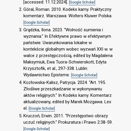
[accessed: 11.12.2024].
[Google Scholar]
Góral, Roman. 2010. Kodeks karny. Praktyczny
komentarz. Warszawa: Wolters Kluwer Polska.
[Google Scholar]
Grądzka, Ilona. 2023. “Wolność sumienia i
wyznania.” In Efektywne prawo w efektywnym
państwie. Uwarunkowania lokalne w
kontekście globalnym wobec wyzwań XXI w. w
walce z przestępczością, edited by Magdalena
Maksymiuk, Ewa Tuora-Schwierskott, Edyta
Krzysztofik, et al., 297-338. Lublin:
Wydawnictwo Episteme.
[Google Scholar]
Kozłowska-Kalisz, Patrycja. 2024. “Art. 195.
Złośliwe przeszkadzanie w wykonywaniu
aktów religijnych.” In Kodeks karny. Komentarz
aktualizowany, edited by Marek Mozgawa. Lex
el.
[Google Scholar]
Kruczoń, Erwin. 2011. “Przestępstwo obrazy
uczuć religijnych.” Prokuratura i Prawo 2:38-59.
[Google Scholar]