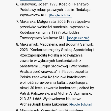
Krukowski, Józef. 1993. Kościół i Państwo.
Podstawy relacji prawnych. Lublin: Redakcja
Wydawnictw KUL.
[Google Scholar]
Makarska, Małgorzata. 2005. Przestępstwa
przeciwko wolności sumienia i wyznania w
Kodeksie karnym z 1997 roku. Lublin:
Towarzystwo Naukowe KUL.
[Google Scholar]
Maksymiuk, Magdalena, and Bogumił Szmulik.
2023. “Konkordat między Stolicą Apostolską i
Rzecząpospolitą Polską a rozwiązania
zawarte w wybranych konkordatach z
państwami Europy Środkowej i Wschodniej.
Analiza porównawcza.” In Rzeczpospolita
Polska zapewnia Kościołowi katolickiemu
wolność sprawowania kultu…: publikacja z
okazji 30 lecia zawarcia konkordatu, edited by
Patryk Palczewski, and Michał A. Szymański,
213-32. Łódź: Wydawnictwo Naukowe
ArchaeGraph Diana Łukomiak.
[Google Scholar]
Mikołajczuk, Krzysztof, and Magdalena