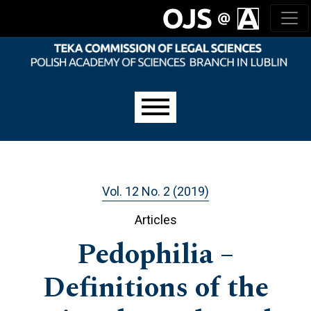
Skip to main navigation menu
Skip to main content
Skip to site footer
Main menu
Vol. 12 No. 2 (2019)
Articles
Pedophilia –
Definitions of the