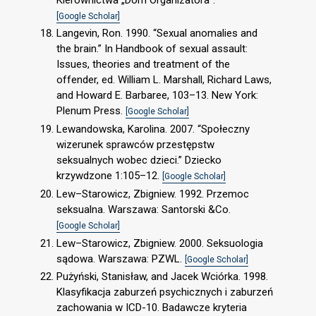
[Google Scholar]
Langevin, Ron. 1990. “Sexual anomalies and
the brain.” In Handbook of sexual assault:
Issues, theories and treatment of the
offender, ed. William L. Marshall, Richard Laws,
and Howard E. Barbaree, 103–13. New York:
Plenum Press.
[Google Scholar]
Lewandowska, Karolina. 2007. “Społeczny
wizerunek sprawców przestępstw
seksualnych wobec dzieci.” Dziecko
krzywdzone 1:105–12.
[Google Scholar]
Lew–Starowicz, Zbigniew. 1992. Przemoc
seksualna. Warszawa: Santorski &Co.
[Google Scholar]
Lew–Starowicz, Zbigniew. 2000. Seksuologia
sądowa. Warszawa: PZWL.
[Google Scholar]
Pużyński, Stanisław, and Jacek Wciórka. 1998.
Klasyfikacja zaburzeń psychicznych i zaburzeń
zachowania w ICD-10. Badawcze kryteria