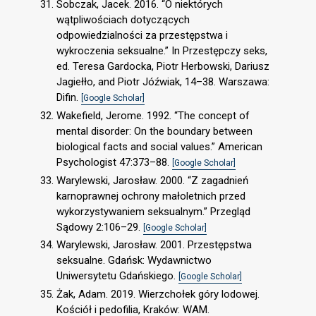
Sobczak, Jacek. 2016. “O niektórych
wątpliwościach dotyczących
odpowiedzialności za przestępstwa i
wykroczenia seksualne.” In Przestępczy seks,
ed. Teresa Gardocka, Piotr Herbowski, Dariusz
Jagiełło, and Piotr Jóźwiak, 14–38. Warszawa:
Difin.
[Google Scholar]
Wakefield, Jerome. 1992. “The concept of
mental disorder: On the boundary between
biological facts and social values.” American
Psychologist 47:373–88.
[Google Scholar]
Warylewski, Jarosław. 2000. “Z zagadnień
karnoprawnej ochrony małoletnich przed
wykorzystywaniem seksualnym.” Przegląd
Sądowy 2:106–29.
[Google Scholar]
Warylewski, Jarosław. 2001. Przestępstwa
seksualne. Gdańsk: Wydawnictwo
Uniwersytetu Gdańskiego.
[Google Scholar]
Żak, Adam. 2019. Wierzchołek góry lodowej.
Kościół i pedofilia, Kraków: WAM.