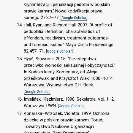
kryminalizacji i penalizacji pedofilii w polskim
prawie karnym.” Nowa kodyfikacja prawa
karnego 27:37–77.
[Google Scholar]
Hall, Ryan, and Richard Hall. 2007. “A profile of
pedophilia: Definition, characteristics of
offenders, recidivism, treatment outcomes,
and forensic issues.” Mayo Clinic Proceedings
82:457–71.
[Google Scholar]
Hypś, Sławomir. 2015. “Przestępstwa
przeciwko wolności seksualnej i obyczajności.”
In Kodeks karny. Komentarz, ed. Alicja
Grześkowiak, and Krzysztof Wiak, 1000–1014.
Warszawa: Wydawnictwo C.H. Beck.
[Google Scholar]
Imieliński, Kazimierz. 1990. Seksiatria. Vol. 1–2.
Warszawa: PWN.
[Google Scholar]
Konarska–Wrzosek, Violetta. 1999. Ochrona
dziecka w polskim prawie karnym. Toruń:
Towarzystwo Naukowe Organizacji i
Kierownictwa „Dom Organizatora”.