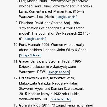
Filar, Marian. 2008. “Przestępstwa przeciwko
wolności seksualnej i obyczajności.” In Kodeks
karny. Komentarz, ed. Marian Filar, 815–49.
Warszawa: LexisNexis.
[Google Scholar]
Finkelhor, David, and Sharon Araji. 1986.
“Explanations of pedophilia: A four factor
model.” The Journal of Sex Research 22:145–
61.
[Google Scholar]
Ford, Hannah. 2006. Women who sexually
abuse children. London: John Wiley & Sons.
[Google Scholar]
Glaser, Danya, and Stephen Frosh. 1995.
Dziecko seksualnie wykorzystywane.
Warszawa: PZWL.
[Google Scholar]
Grześkowiak Alicja, Krzysztof Wiak,
Małgorzata Gałązka, Radosław Hałas,
Sławomir Hypś, and Damian Szeleszczuk.
2015. Kodeks karny z 1932 roku. Lublin:
Wydawnictwo KUL.
[Google Scholar]
Góralski, Piotr. 2011. “O zagadnieniu racjonalnej