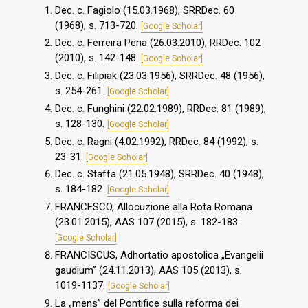
Dec. c. Fagiolo (15.03.1968), SRRDec. 60
(1968), s. 713-720.
[Google Scholar]
Dec. c. Ferreira Pena (26.03.2010), RRDec. 102
(2010), s. 142-148.
[Google Scholar]
Dec. c. Filipiak (23.03.1956), SRRDec. 48 (1956),
s. 254-261.
[Google Scholar]
Dec. c. Funghini (22.02.1989), RRDec. 81 (1989),
s. 128-130.
[Google Scholar]
Dec. c. Ragni (4.02.1992), RRDec. 84 (1992), s.
23-31.
[Google Scholar]
Dec. c. Staffa (21.05.1948), SRRDec. 40 (1948),
s. 184-182.
[Google Scholar]
FRANCESCO, Allocuzione alla Rota Romana
(23.01.2015), AAS 107 (2015), s. 182-183.
[Google Scholar]
FRANCISCUS, Adhortatio apostolica „Evangelii
gaudium” (24.11.2013), AAS 105 (2013), s.
1019-1137.
[Google Scholar]
La „mens” del Pontifice sulla reforma dei