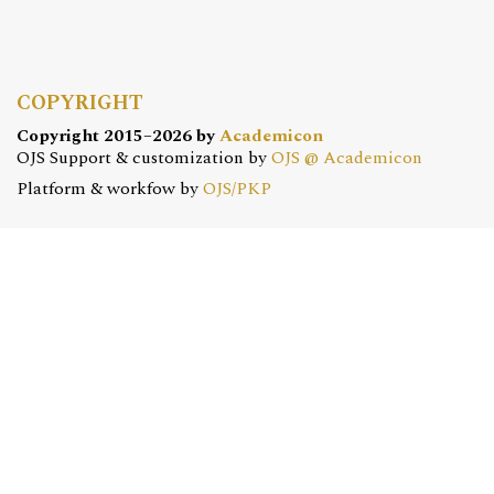
COPYRIGHT
Copyright 2015–2026 by
Academicon
OJS Support & customization by
OJS @ Academicon
Platform & workfow by
OJS/PKP
OJS @ ACADEMICON
OFERTA DLA CZASOPISM
Konfiguracja | Hosting | Serwis | Szkolenia
e-mail:
redakcja@academicon.pl
, tel.: +48 603 072 530
STUDIO DTP ACADEMICON
USŁUGI WYDAWNICZE
Skład i łamanie | Redakcja | Korekta | Projektowanie