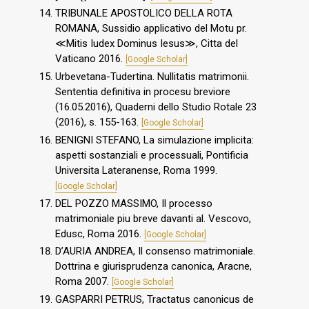
TRIBUNALE APOSTOLICO DELLA ROTA
ROMANA, Sussidio applicativo del Motu pr.
≪Mitis Iudex Dominus Iesus≫, Citta del
Vaticano 2016.
[Google Scholar]
Urbevetana-Tudertina. Nullitatis matrimonii.
Sententia definitiva in procesu breviore
(16.05.2016), Quaderni dello Studio Rotale 23
(2016), s. 155-163.
[Google Scholar]
BENIGNI STEFANO, La simulazione implicita:
aspetti sostanziali e processuali, Pontificia
Universita Lateranense, Roma 1999.
[Google Scholar]
DEL POZZO MASSIMO, Il processo
matrimoniale piu breve davanti al. Vescovo,
Edusc, Roma 2016.
[Google Scholar]
D’AURIA ANDREA, Il consenso matrimoniale.
Dottrina e giurisprudenza canonica, Aracne,
Roma 2007.
[Google Scholar]
GASPARRI PETRUS, Tractatus canonicus de