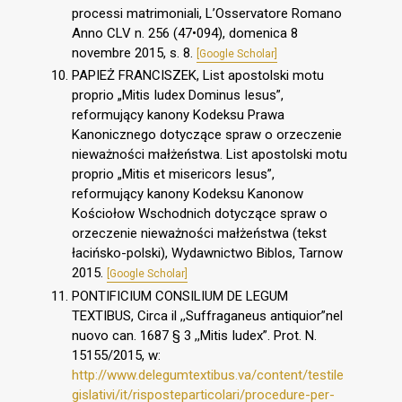
processi matrimoniali, L’Osservatore Romano
Anno CLV n. 256 (47•094), domenica 8
novembre 2015, s. 8.
[Google Scholar]
PAPIEŻ FRANCISZEK, List apostolski motu
proprio „Mitis Iudex Dominus Iesus”,
reformujący kanony Kodeksu Prawa
Kanonicznego dotyczące spraw o orzeczenie
nieważności małżeństwa. List apostolski motu
proprio „Mitis et misericors Iesus”,
reformujący kanony Kodeksu Kanonow
Kościołow Wschodnich dotyczące spraw o
orzeczenie nieważności małżeństwa (tekst
łacińsko-polski), Wydawnictwo Biblos, Tarnow
2015.
[Google Scholar]
PONTIFICIUM CONSILIUM DE LEGUM
TEXTIBUS, Circa il ,,Suffraganeus antiquior”nel
nuovo can. 1687 § 3 ,,Mitis Iudex”. Prot. N.
15155/2015, w:
http://www.delegumtextibus.va/content/testile
gislativi/it/risposteparticolari/procedure-per-