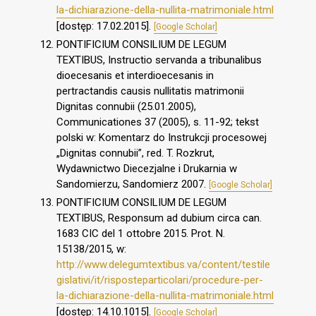
la-dichiarazione-della-nullita-matrimoniale.html
[dostęp: 17.02.2015].
[Google Scholar]
PONTIFICIUM CONSILIUM DE LEGUM
TEXTIBUS, Instructio servanda a tribunalibus
dioecesanis et interdioecesanis in
pertractandis causis nullitatis matrimonii
Dignitas connubii (25.01.2005),
Communicationes 37 (2005), s. 11-92; tekst
polski w: Komentarz do Instrukcji procesowej
„Dignitas connubii”, red. T. Rozkrut,
Wydawnictwo Diecezjalne i Drukarnia w
Sandomierzu, Sandomierz 2007.
[Google Scholar]
PONTIFICIUM CONSILIUM DE LEGUM
TEXTIBUS, Responsum ad dubium circa can.
1683 CIC del 1 ottobre 2015. Prot. N.
15138/2015, w:
http://www.delegumtextibus.va/content/testile
gislativi/it/risposteparticolari/procedure-per-
la-dichiarazione-della-nullita-matrimoniale.html
[dostęp: 14.10.1015].
[Google Scholar]