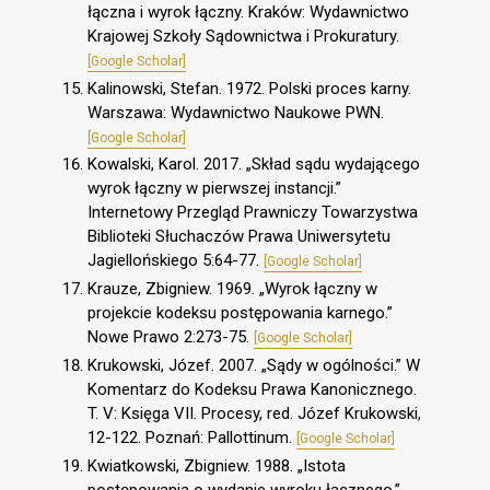
łączna i wyrok łączny. Kraków: Wydawnictwo
Krajowej Szkoły Sądownictwa i Prokuratury.
[Google Scholar]
Kalinowski, Stefan. 1972. Polski proces karny.
Warszawa: Wydawnictwo Naukowe PWN.
[Google Scholar]
Kowalski, Karol. 2017. „Skład sądu wydającego
wyrok łączny w pierwszej instancji.”
Internetowy Przegląd Prawniczy Towarzystwa
Biblioteki Słuchaczów Prawa Uniwersytetu
Jagiellońskiego 5:64-77.
[Google Scholar]
Krauze, Zbigniew. 1969. „Wyrok łączny w
projekcie kodeksu postępowania karnego.”
Nowe Prawo 2:273-75.
[Google Scholar]
Krukowski, Józef. 2007. „Sądy w ogólności.” W
Komentarz do Kodeksu Prawa Kanonicznego.
T. V: Księga VII. Procesy, red. Józef Krukowski,
12-122. Poznań: Pallottinum.
[Google Scholar]
Kwiatkowski, Zbigniew. 1988. „Istota
postępowania o wydanie wyroku łącznego.”