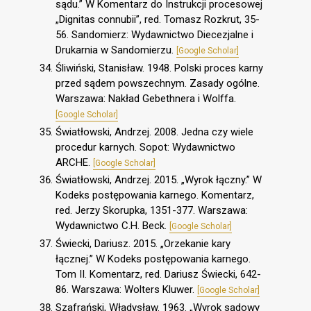
sądu.” W Komentarz do Instrukcji procesowej
„Dignitas connubii”, red. Tomasz Rozkrut, 35-
56. Sandomierz: Wydawnictwo Diecezjalne i
Drukarnia w Sandomierzu.
[Google Scholar]
Śliwiński, Stanisław. 1948. Polski proces karny
przed sądem powszechnym. Zasady ogólne.
Warszawa: Nakład Gebethnera i Wolffa.
[Google Scholar]
Światłowski, Andrzej. 2008. Jedna czy wiele
procedur karnych. Sopot: Wydawnictwo
ARCHE.
[Google Scholar]
Światłowski, Andrzej. 2015. „Wyrok łączny.” W
Kodeks postępowania karnego. Komentarz,
red. Jerzy Skorupka, 1351-377. Warszawa:
Wydawnictwo C.H. Beck.
[Google Scholar]
Świecki, Dariusz. 2015. „Orzekanie kary
łącznej.” W Kodeks postępowania karnego.
Tom II. Komentarz, red. Dariusz Świecki, 642-
86. Warszawa: Wolters Kluwer.
[Google Scholar]
Szafrański, Władysław. 1963. „Wyrok sądowy