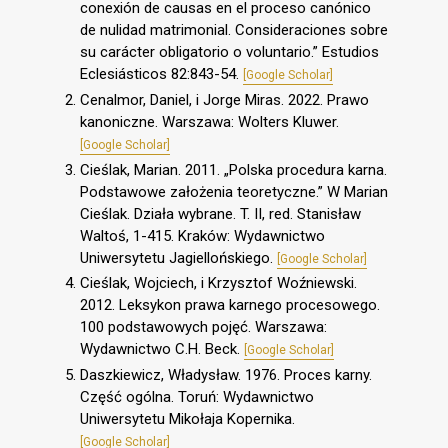
conexión de causas en el proceso canónico
de nulidad matrimonial. Consideraciones sobre
su carácter obligatorio o voluntario.” Estudios
Eclesiásticos 82:843-54.
[Google Scholar]
Cenalmor, Daniel, i Jorge Miras. 2022. Prawo
kanoniczne. Warszawa: Wolters Kluwer.
[Google Scholar]
Cieślak, Marian. 2011. „Polska procedura karna.
Podstawowe założenia teoretyczne.” W Marian
Cieślak. Działa wybrane. T. II, red. Stanisław
Waltoś, 1-415. Kraków: Wydawnictwo
Uniwersytetu Jagiellońskiego.
[Google Scholar]
Cieślak, Wojciech, i Krzysztof Woźniewski.
2012. Leksykon prawa karnego procesowego.
100 podstawowych pojęć. Warszawa:
Wydawnictwo C.H. Beck.
[Google Scholar]
Daszkiewicz, Władysław. 1976. Proces karny.
Część ogólna. Toruń: Wydawnictwo
Uniwersytetu Mikołaja Kopernika.
[Google Scholar]