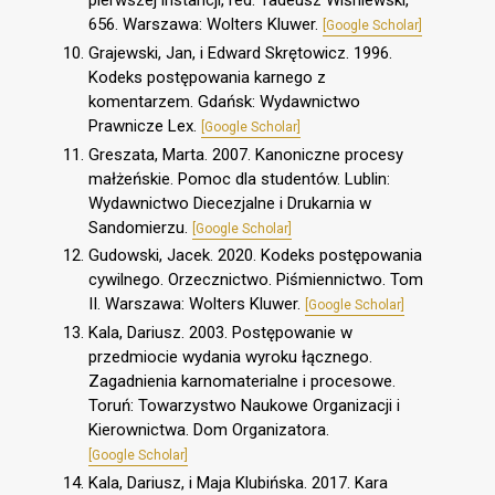
pierwszej instancji, red. Tadeusz Wiśniewski,
656. Warszawa: Wolters Kluwer.
[Google Scholar]
Grajewski, Jan, i Edward Skrętowicz. 1996.
Kodeks postępowania karnego z
komentarzem. Gdańsk: Wydawnictwo
Prawnicze Lex.
[Google Scholar]
Greszata, Marta. 2007. Kanoniczne procesy
małżeńskie. Pomoc dla studentów. Lublin:
Wydawnictwo Diecezjalne i Drukarnia w
Sandomierzu.
[Google Scholar]
Gudowski, Jacek. 2020. Kodeks postępowania
cywilnego. Orzecznictwo. Piśmiennictwo. Tom
II. Warszawa: Wolters Kluwer.
[Google Scholar]
Kala, Dariusz. 2003. Postępowanie w
przedmiocie wydania wyroku łącznego.
Zagadnienia karnomaterialne i procesowe.
Toruń: Towarzystwo Naukowe Organizacji i
Kierownictwa. Dom Organizatora.
[Google Scholar]
Kala, Dariusz, i Maja Klubińska. 2017. Kara