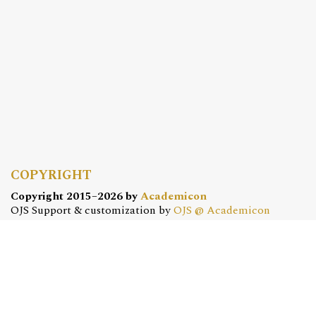
COPYRIGHT
Copyright 2015–2026 by
Academicon
OJS Support & customization by
OJS @ Academicon
Platform & workfow by
OJS/PKP
OJS @ ACADEMICON
OFERTA DLA CZASOPISM
Konfiguracja | Hosting | Serwis | Szkolenia