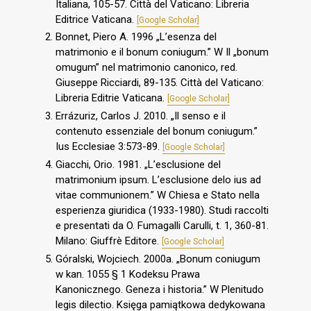
Italiana, 105-57. Città del Vaticano: Libreria
Editrice Vaticana.
[Google Scholar]
Bonnet, Piero A. 1996 „L’esenza del
matrimonio e il bonum coniugum.” W Il „bonum
omugum” nel matrimonio canonico, red.
Giuseppe Ricciardi, 89-135. Città del Vaticano:
Libreria Editrie Vaticana.
[Google Scholar]
Errázuriz, Carlos J. 2010. „Il senso e il
contenuto essenziale del bonum coniugum.”
Ius Ecclesiae 3:573-89.
[Google Scholar]
Giacchi, Orio. 1981. „L’esclusione del
matrimonium ipsum. L’esclusione delo ius ad
vitae communionem.” W Chiesa e Stato nella
esperienza giuridica (1933-1980). Studi raccolti
e presentati da O. Fumagalli Carulli, t. 1, 360-81.
Milano: Giuffrè Editore.
[Google Scholar]
Góralski, Wojciech. 2000a. „Bonum coniugum
w kan. 1055 § 1 Kodeksu Prawa
Kanonicznego. Geneza i historia.” W Plenitudo
legis dilectio. Księga pamiątkowa dedykowana