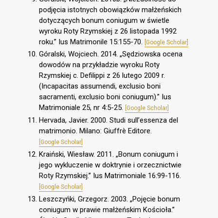
podjęcia istotnych obowiązków małżeńskich
dotyczących bonum coniugum w świetle
wyroku Roty Rzymskiej z 26 listopada 1992
roku.” Ius Matrimonile 15:155-70.
[Google Scholar]
Góralski, Wojciech. 2014. „Sędziowska ocena
dowodów na przykładzie wyroku Roty
Rzymskiej c. Defilippi z 26 lutego 2009 r.
(Incapacitas assumendi, exclusio boni
sacramenti, exclusio boni coniugum).” Ius
Matrimoniale 25, nr 4:5-25.
[Google Scholar]
Hervada, Javier. 2000. Studi sull’essenza del
matrimonio. Milano: Giuffrè Editore.
[Google Scholar]
Kraiński, Wiesław. 2011. „Bonum coniugum i
jego wykluczenie w doktrynie i orzecznictwie
Roty Rzymskiej.” Ius Matrimoniale 16:99-116.
[Google Scholar]
Leszczyńki, Grzegorz. 2003. „Pojęcie bonum
coniugum w prawie małżeńskim Kościoła.”