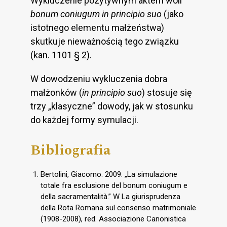
Wykluczenie pozytywnym aktem woli
bonum coniugum
in principio suo
(jako
istotnego elementu małżeństwa)
skutkuje nieważnością tego związku
(kan. 1101 § 2).
W dowodzeniu wykluczenia dobra
małżonków (
in principio suo
) stosuje się
trzy „klasyczne” dowody, jak w stosunku
do każdej formy symulacji.
Bibliografia
Bertolini, Giacomo. 2009. „La simulazione
totale fra esclusione del bonum coniugum e
della sacramentalità.” W La giurisprudenza
della Rota Romana sul consenso matrimoniale
(1908-2008), red. Associazione Canonistica