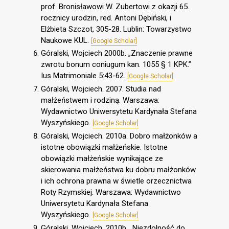
prof. Bronisławowi W. Zubertowi z okazji 65.
rocznicy urodzin, red. Antoni Dębiński, i
Elżbieta Szczot, 305-28. Lublin: Towarzystwo
Naukowe KUL.
[Google Scholar]
Góralski, Wojciech 2000b. „Znaczenie prawne
zwrotu bonum coniugum kan. 1055 § 1 KPK.”
Ius Matrimoniale 5:43-62.
[Google Scholar]
Góralski, Wojciech. 2007. Studia nad
małżeństwem i rodziną. Warszawa:
Wydawnictwo Uniwersytetu Kardynała Stefana
Wyszyńskiego.
[Google Scholar]
Góralski, Wojciech. 2010a. Dobro małżonków a
istotne obowiązki małżeńskie. Istotne
obowiązki małżeńskie wynikające ze
skierowania małżeństwa ku dobru małżonków
i ich ochrona prawna w świetle orzecznictwa
Roty Rzymskiej. Warszawa: Wydawnictwo
Uniwersytetu Kardynała Stefana
Wyszyńskiego.
[Google Scholar]
Góralski, Wojciech. 2010b. „Niezdolność do