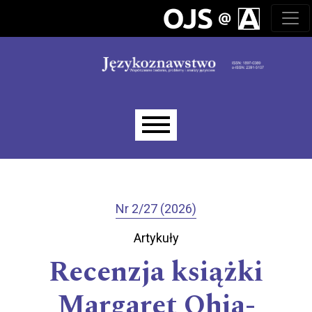
Przejdź do głównego menu
Przejdź do sekcji głównej
Przejdź do stopki
Main menu
Nr 2/27 (2026)
Artykuły
Recenzja książki
Margaret Ohia-