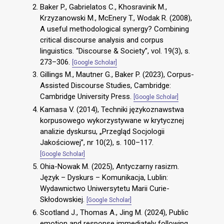
Baker P., Gabrielatos C., Khosravinik M.,
Krzyzanowski M., McEnery T., Wodak R. (2008),
A useful methodological synergy? Combining
critical discourse analysis and corpus
linguistics. “Discourse & Society”, vol. 19(3), s.
273–306.
[Google Scholar]
Gillings M., Mautner G., Baker P. (2023), Corpus-
Assisted Discourse Studies, Cambridge:
Cambridge University Press.
[Google Scholar]
Kamasa V. (2014), Techniki językoznawstwa
korpusowego wykorzystywane w krytycznej
analizie dyskursu, „Przegląd Socjologii
Jakościowej”, nr 10(2), s. 100–117.
[Google Scholar]
Ohia-Nowak M. (2025), Antyczarny rasizm.
Język – Dyskurs – Komunikacja, Lublin:
Wydawnictwo Uniwersytetu Marii Curie-
Skłodowskiej.
[Google Scholar]
Scotland J., Thomas A., Jing M. (2024), Public
emotion and response immediately following