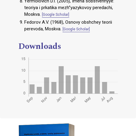
Yermolovich D.I. (2005), Imena sobstvennyye:
teoriya i prkatika mezh”yazykovoy peredachi,
Moskva.
[Google Scholar]
Fedorov A.V. (1968), Osnovy obshchey teorii
perevoda, Moskva.
[Google Scholar]
Downloads
Cover image