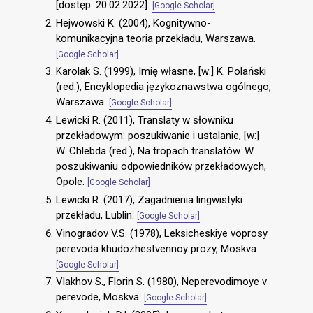
[dostęp: 20.02.2022].
[Google Scholar]
Hejwowski K. (2004), Kognitywno-
komunikacyjna teoria przekładu, Warszawa.
[Google Scholar]
Karolak S. (1999), Imię własne, [w:] K. Polański
(red.), Encyklopedia językoznawstwa ogólnego,
Warszawa.
[Google Scholar]
Lewicki R. (2011), Translaty w słowniku
przekładowym: poszukiwanie i ustalanie, [w:]
W. Chlebda (red.), Na tropach translatów. W
poszukiwaniu odpowiedników przekładowych,
Opole.
[Google Scholar]
Lewicki R. (2017), Zagadnienia lingwistyki
przekładu, Lublin.
[Google Scholar]
Vinogradov V.S. (1978), Leksicheskiye voprosy
perevoda khudozhestvennoy prozy, Moskva.
[Google Scholar]
Vlakhov S., Florin S. (1980), Neperevodimoye v
perevode, Moskva.
[Google Scholar]