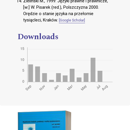
Zieliński M., 1999: Języki prawne i prawnicze,
[w:] W. Pisarek (red.), Polszczyzna 2000.
Orędzie o stanie języka na przełomie
tysiącleci, Kraków.
[Google Scholar]
Downloads
Cover image