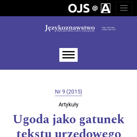
Przejdź do głównego menu
Przejdź do sekcji głównej
Przejdź do stopki
Main menu
Nr 9 (2015)
Artykuły
Ugoda jako gatunek
tekstu urzędowego