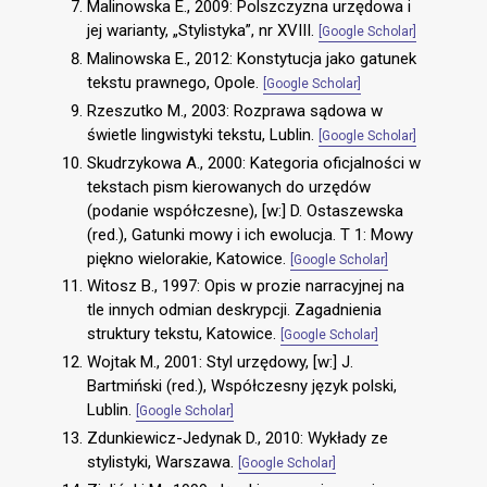
Malinowska E., 2009: Polszczyzna urzędowa i
jej warianty, „Stylistyka”, nr XVIII.
[Google Scholar]
Malinowska E., 2012: Konstytucja jako gatunek
tekstu prawnego, Opole.
[Google Scholar]
Rzeszutko M., 2003: Rozprawa sądowa w
świetle lingwistyki tekstu, Lublin.
[Google Scholar]
Skudrzykowa A., 2000: Kategoria oficjalności w
tekstach pism kierowanych do urzędów
(podanie współczesne), [w:] D. Ostaszewska
(red.), Gatunki mowy i ich ewolucja. T 1: Mowy
piękno wielorakie, Katowice.
[Google Scholar]
Witosz B., 1997: Opis w prozie narracyjnej na
tle innych odmian deskrypcji. Zagadnienia
struktury tekstu, Katowice.
[Google Scholar]
Wojtak M., 2001: Styl urzędowy, [w:] J.
Bartmiński (red.), Współczesny język polski,
Lublin.
[Google Scholar]
Zdunkiewicz-Jedynak D., 2010: Wykłady ze
stylistyki, Warszawa.
[Google Scholar]