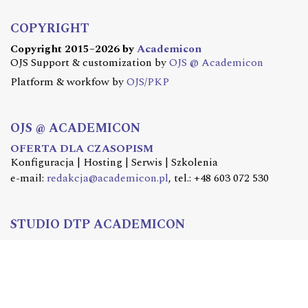
COPYRIGHT
Copyright 2015–2026 by
Academicon
OJS Support & customization by
OJS @ Academicon
Platform & workfow by
OJS/PKP
OJS @ ACADEMICON
OFERTA DLA CZASOPISM
Konfiguracja | Hosting | Serwis | Szkolenia
e-mail:
redakcja@academicon.pl
, tel.: +48 603 072 530
STUDIO DTP ACADEMICON
USŁUGI WYDAWNICZE
Skład i łamanie | Redakcja | Korekta | Projektowanie
graficzne
e-mail:
dtp@academicon.pl
, tel.: +48 603 072 530