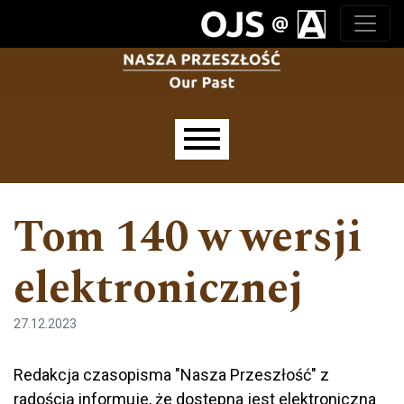
Przejdź do głównego menu
Przejdź do sekcji głównej
Przejdź do stopki
Main menu
Tom 140 w wersji
elektronicznej
27.12.2023
Redakcja czasopisma "Nasza Przeszłość" z
radością informuje, że dostępna jest elektroniczna