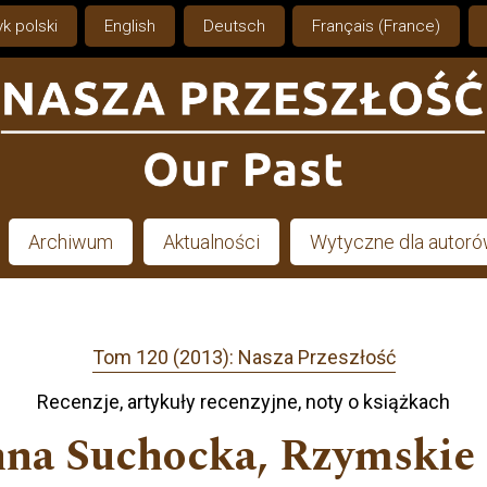
k polski
English
Deutsch
Français (France)
Archiwum
Aktualności
Wytyczne dla autor
Tom 120 (2013): Nasza Przeszłość
Recenzje, artykuły recenzyjne, noty o książkach
na Suchocka, Rzymskie 