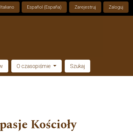
Italiano
Español (España)
Zarejestruj
Zaloguj
ów
O czasopiśmie
Szukaj
pasje Kościoły