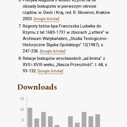
Polityka Augusta II wobec Rzymu na tle
obsady biskupstw w pierwszym okresie
rządów, w: Dwór i Kraj, red. R. Skowron, Kraków
2003.
[Google Scholar]
Regesty listów bpa Franciszka Ludwika do
Rzymu z lat 1683-1731 w zbiorach „Lettere” w
Archiwum Watykańskim, „Studia Teologiczno-
Historyczne Śląska Opolskiego” 12(1987), s.
247-256.
[Google Scholar]
Relacje biskupów wrocławskich „ad limina" z
XVII i XVIII wieku, „Nasza Przeszłość”, t. 68, s.
93-132.
[Google Scholar]
Downloads