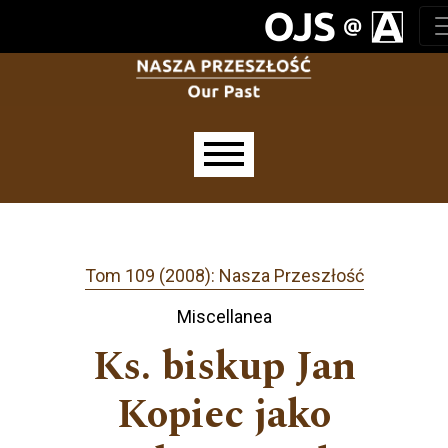
Przejdź do głównego menu
Przejdź do sekcji głównej
Przejdź do stopki
Main menu
Tom 109 (2008): Nasza Przeszłość
Miscellanea
Ks. biskup Jan
Kopiec jako