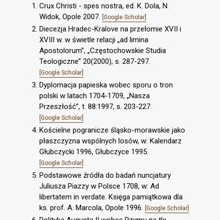
Crux Christi - spes nostra, ed. K. Dola, N.
Widok, Opole 2007.
[Google Scholar]
Diecezja Hradec-Kralove na przełomie XVII i
XVIII w. w świetle relacji „ad limina
Apostolorum”, „Częstochowskie Studia
Teologiczne” 20(2000), s. 287-297.
[Google Scholar]
Dyplomacja papieska wobec sporu o tron
polski w latach 1704-1709, „Nasza
Przeszłość”, t. 88:1997, s. 203-227.
[Google Scholar]
Kościelne pogranicze śląsko-morawskie jako
płaszczyzna wspólnych losów, w: Kalendarz
Głubczycki 1996, Głubczyce 1995.
[Google Scholar]
Podstawowe źródła do badań nuncjatury
Juliusza Piazzy w Polsce 1708, w: Ad
libertatem in verdate. Księga pamiątkowa dla
ks. prof. A. Marcola, Opole 1996.
[Google Scholar]