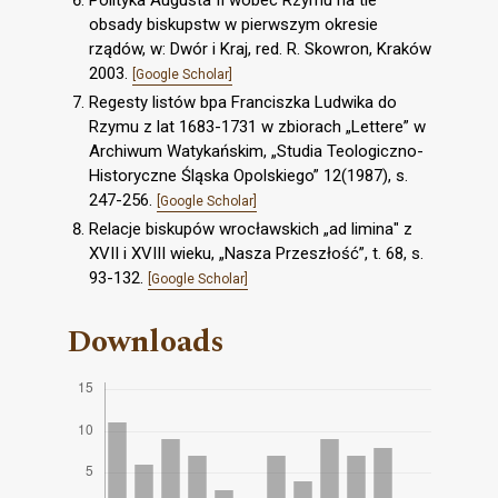
Polityka Augusta II wobec Rzymu na tle
obsady biskupstw w pierwszym okresie
rządów, w: Dwór i Kraj, red. R. Skowron, Kraków
2003.
[Google Scholar]
Regesty listów bpa Franciszka Ludwika do
Rzymu z lat 1683-1731 w zbiorach „Lettere” w
Archiwum Watykańskim, „Studia Teologiczno-
Historyczne Śląska Opolskiego” 12(1987), s.
247-256.
[Google Scholar]
Relacje biskupów wrocławskich „ad limina" z
XVII i XVIII wieku, „Nasza Przeszłość”, t. 68, s.
93-132.
[Google Scholar]
Downloads