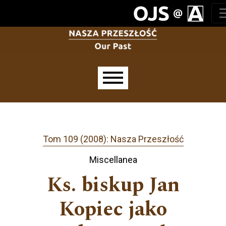
Przejdź do głównego menu
Przejdź do sekcji głównej
Przejdź do stopki
Main menu
Tom 109 (2008): Nasza Przeszłość
Miscellanea
Ks. biskup Jan
Kopiec jako