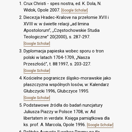
Crux Christi - spes nostra, ed. K. Dola, N.
Widok, Opole 2007.
[Google Scholar]
Diecezja Hradec-Kralove na przełomie XVII i
XVIII w. w świetle relacji „ad limina
Apostolorum”, „Częstochowskie Studia
Teologiczne” 20(2000), s. 287-297.
[Google Scholar]
Dyplomacja papieska wobec sporu o tron
polski w latach 1704-1709, „Nasza
Przeszłość”, t. 88:1997, s. 203-227.
[Google Scholar]
Kościelne pogranicze śląsko-morawskie jako
płaszczyzna wspólnych losów, w: Kalendarz
Głubczycki 1996, Głubczyce 1995.
[Google Scholar]
Podstawowe źródła do badań nuncjatury
Juliusza Piazzy w Polsce 1708, w: Ad
libertatem in verdate. Księga pamiątkowa dla
ks. prof. A. Marcola, Opole 1996.
[Google Scholar]