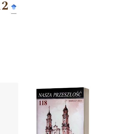
12
Cover image