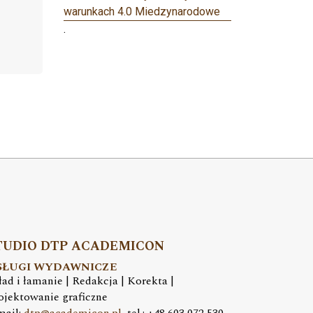
warunkach 4.0 Miedzynarodowe
.
TUDIO DTP ACADEMICON
SŁUGI WYDAWNICZE
ład i łamanie | Redakcja | Korekta |
ojektowanie graficzne
mail:
dtp@academicon.pl
, tel.: +48 603 072 530