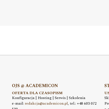
OJS @ ACADEMICON
S
OFERTA DLA CZASOPISM
U
Konfiguracja | Hosting | Serwis | Szkolenia
Sk
e-mail:
redakcja@academicon.pl
, tel.: +48 603 072
Pr
530
e-