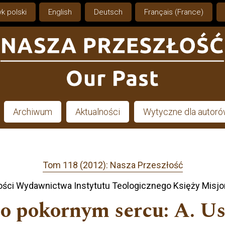
k polski
English
Deutsch
Français (France)
Archiwum
Aktualności
Wytyczne dla autor
Tom 118 (2012): Nasza Przeszłość
ści Wydawnictwa Instytutu Teologicznego Księży Misjo
 o pokornym sercu: A. Us