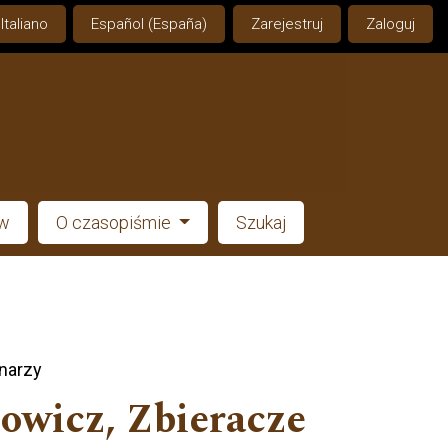
Italiano
Español (España)
Zarejestruj
Zaloguj
ów
O czasopiśmie
Szukaj
narzy
owicz, Zbieracze