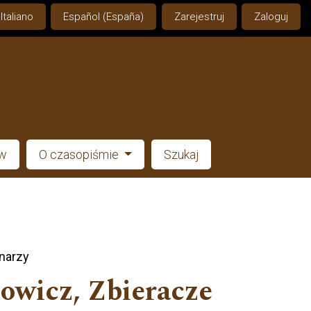
Italiano
Español (España)
Zarejestruj
Zaloguj
ów
O czasopiśmie
Szukaj
narzy
owicz, Zbieracze