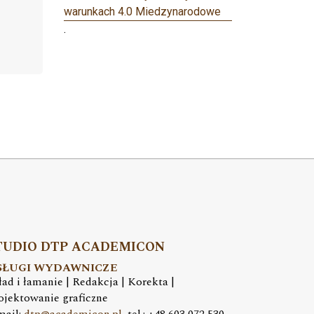
warunkach 4.0 Miedzynarodowe
.
TUDIO DTP ACADEMICON
SŁUGI WYDAWNICZE
ład i łamanie | Redakcja | Korekta |
ojektowanie graficzne
mail:
dtp@academicon.pl
, tel.: +48 603 072 530