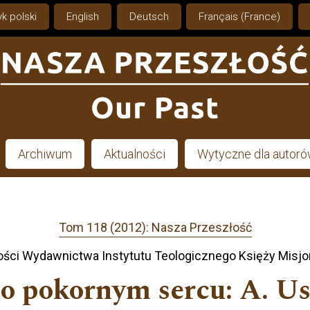
k polski
English
Deutsch
Français (France)
Archiwum
Aktualności
Wytyczne dla autor
Tom 118 (2012): Nasza Przeszłość
ści Wydawnictwa Instytutu Teologicznego Księży Misjo
 o pokornym sercu: A. Us