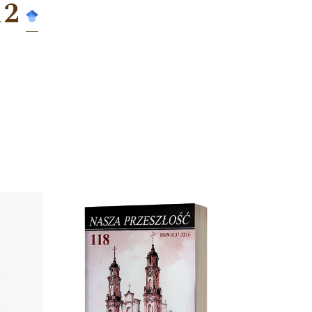
12
Cover image