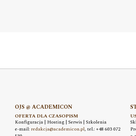
OJS @ ACADEMICON
S
OFERTA DLA CZASOPISM
U
Konfiguracja | Hosting | Serwis | Szkolenia
Sk
e-mail:
redakcja@academicon.pl
, tel.: +48 603 072
Pr
530
e-