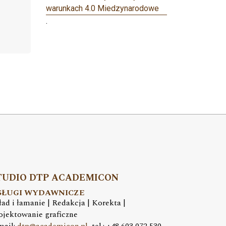
warunkach 4.0 Miedzynarodowe
.
TUDIO DTP ACADEMICON
SŁUGI WYDAWNICZE
ład i łamanie | Redakcja | Korekta |
ojektowanie graficzne
mail:
dtp@academicon.pl
, tel.: +48 603 072 530