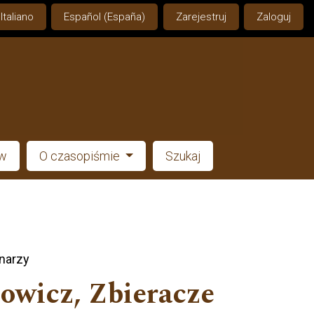
Italiano
Español (España)
Zarejestruj
Zaloguj
ów
O czasopiśmie
Szukaj
narzy
owicz, Zbieracze