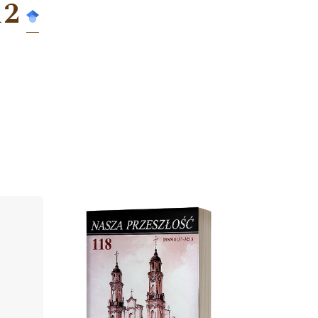
12
Cover image