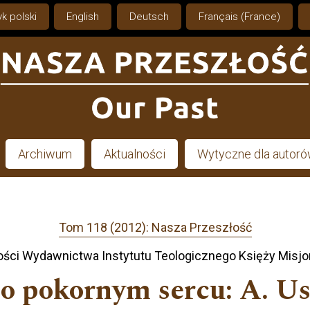
k polski
English
Deutsch
Français (France)
Archiwum
Aktualności
Wytyczne dla autor
Tom 118 (2012): Nasza Przeszłość
ści Wydawnictwa Instytutu Teologicznego Księży Misjo
 o pokornym sercu: A. Us