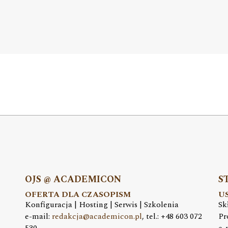
OJS @ ACADEMICON
S
OFERTA DLA CZASOPISM
U
Konfiguracja | Hosting | Serwis | Szkolenia
Sk
e-mail:
redakcja@academicon.pl
, tel.: +48 603 072
Pr
530
e-