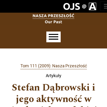
Przejdź do głównego menu
Przejdź do sekcji głównej
Przejdź do stopki
Main menu
Tom 111 (2009): Nasza Przeszłość
Artykuły
Stefan Dąbrowski i
jego aktywność w