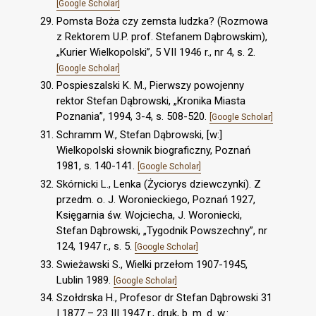
[Google Scholar]
Pomsta Boża czy zemsta ludzka? (Rozmowa
z Rektorem U.P. prof. Stefanem Dąbrowskim),
„Kurier Wielkopolski”, 5 VII 1946 r., nr 4, s. 2.
[Google Scholar]
Pospieszalski K. M., Pierwszy powojenny
rektor Stefan Dąbrowski, „Kronika Miasta
Poznania”, 1994, 3-4, s. 508-520.
[Google Scholar]
Schramm W., Stefan Dąbrowski, [w:]
Wielkopolski słownik biograficzny, Poznań
1981, s. 140-141.
[Google Scholar]
Skórnicki L., Lenka (Życiorys dziewczynki). Z
przedm. o. J. Woronieckiego, Poznań 1927,
Księgarnia św. Wojciecha, J. Woroniecki,
Stefan Dąbrowski, „Tygodnik Powszechny”, nr
124, 1947 r., s. 5.
[Google Scholar]
Swieżawski S., Wielki przełom 1907-1945,
Lublin 1989.
[Google Scholar]
Szołdrska H., Profesor dr Stefan Dąbrowski 31
I 1877 – 23 III 1947 r., druk, b. m. d. w.: