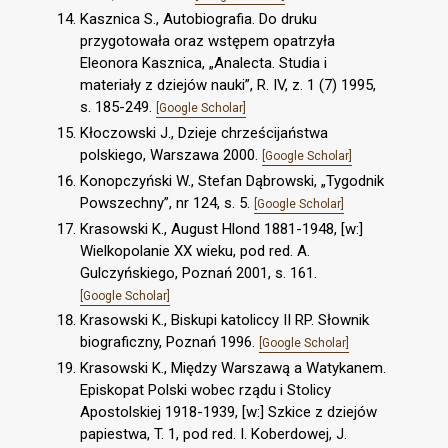
Kasznica S., Autobiografia. Do druku
przygotowała oraz wstępem opatrzyła
Eleonora Kasznica, „Analecta. Studia i
materiały z dziejów nauki”, R. IV, z. 1 (7) 1995,
s. 185-249.
[Google Scholar]
Kłoczowski J., Dzieje chrześcijaństwa
polskiego, Warszawa 2000.
[Google Scholar]
Konopczyński W., Stefan Dąbrowski, „Tygodnik
Powszechny”, nr 124, s. 5.
[Google Scholar]
Krasowski K., August Hlond 1881-1948, [w:]
Wielkopolanie XX wieku, pod red. A.
Gulczyńskiego, Poznań 2001, s. 161.
[Google Scholar]
Krasowski K., Biskupi katoliccy II RP. Słownik
biograficzny, Poznań 1996.
[Google Scholar]
Krasowski K., Między Warszawą a Watykanem.
Episkopat Polski wobec rządu i Stolicy
Apostolskiej 1918-1939, [w:] Szkice z dziejów
papiestwa, T. 1, pod red. I. Koberdowej, J.