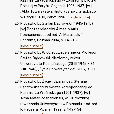
Kazimierza Woźnickiego w zbiorach Biblioteki
Polskiej w Paryżu. Część II: 1906-1937, [w:]
„Akta Towarzystwa Historyczno-Literackiego
w Paryżu”, T. III, Paryż 1996.
[Google Scholar]
Płygawko D., Stefan Dąbrowski (1945-1946),
[w:] Poczet rektorów Almae Matris
Posnaniensis, pod red. A. Marciniak, T.
Schrama, Poznań 2004, s. 147-156.
[Google Scholar]
Płygawko D., W 60. rocznicę śmierci. Profesor
Stefan Dąbrowski. Niezłomny rektor
Uniwersytetu Poznańskiego (28 III 1945 – 31
VIII 1946), „Życie Uniwersyteckie”, 2007, s. 13.
[Google Scholar]
Płygawko D., Życie i działalność Stefana
Dąbrowskiego w świetle korespondencji do
Kazimierza Woźnickiego (1901-1937), [w:]
Alma Mater Posnaniensis, w 80. rocznicę
utworzenia Uniwersytetu w Poznaniu, pod. red.
P. Hausera, Poznań 1999, s. 149-154.