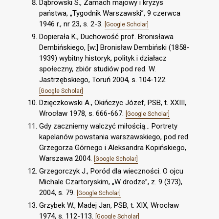
Dąbrowski S., Zamach majowy i kryzys
państwa, „Tygodnik Warszawski”, 9 czerwca
1946 r., nr 23, s. 2-3.
[Google Scholar]
Dopierała K., Duchowość prof. Bronisława
Dembińskiego, [w:] Bronisław Dembiński (1858-
1939) wybitny historyk, polityk i działacz
społeczny, zbiór studiów pod red. W.
Jastrzębskiego, Toruń 2004, s. 104-122.
[Google Scholar]
Dzięczkowski A., Okińczyc Józef, PSB, t. XXIII,
Wrocław 1978, s. 666-667.
[Google Scholar]
Gdy zaczniemy walczyć miłością... Portrety
kapelanów powstania warszawskiego, pod red.
Grzegorza Górnego i Aleksandra Kopińskiego,
Warszawa 2004.
[Google Scholar]
Grzegorczyk J., Poród dla wieczności. O ojcu
Michale Czartoryskim, „W drodze”, z. 9 (373),
2004, s. 79.
[Google Scholar]
Grzybek W., Madej Jan, PSB, t. XIX, Wrocław
1974, s. 112-113.
[Google Scholar]