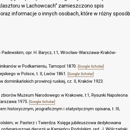
 klasztoru w Lachowcach” zamieszczono spis
oraz informacje o innych osobach, które w różny sposó
ie Padewskim, opr. H. Barycz, t.1, Wrocław-Warszawa-Kraków-
minikanów w Podkamieniu, Tarnopol 1870.
[Google Scholar]
jskiego w Polsce, t. II, Lwów 1861.
[Google Scholar]
w dominikańskich prowincji ruskiej, cz. II, Kraków 1923.
e zbiorów Muzeum Narodowego w Krakowie, t.1, Rysunki Napoleona
 Warszawa 1975.
[Google Scholar]
dem historycznym, jeograficznym i statystycznym opisana, t. III,
dolskim, w: Pasterz i Twierdza. Księga jubileuszowa dedykowana
ordynariuszowi diecezji w Kamieńcu Podolskim, red. J. Wólczański,