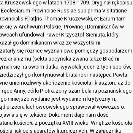
 Kruszewskiego w latach 1708-1709. Oryginał rękopisu
cclesiarum Provinciae Russiae sub prima Visitatione
ovincialis F[rat]ris Thomae Kruszewski, et Earum tarn
e się w Archiwum Polskiej Prowincji Dominikanów w
howcach ufundował Paweł Krzysztof Sieniuta, który
ekazał go dominikanom wraz ze wszystkimi
 zatarły się różnice wyznaniowe pomiędzy gospodarzem
 rzecz arianizmu (sekta socyńska zwana także Braćmi
zymali się na swoim datku, wywołali jeden z tych sporów,
ziedziczył go i kontynuował bratanek i następca Pawła
awne uniemożliwiły ukończenie kościoła i klasztoru aż do
w ręce Anny, córki Piotra, żony szambelana poznańskiego
rego niniejsze wydanie jest wydaniem krytycznym,
rząd przeora lachowcowskiego sprawował wówczas o.
pojawia się w tekście. Dokument daje nam dość
anu kościoła z początku XVIII wieku. Wnętrze kościoła
ścią, jak opis aparatów liturgicznych. W załączniku