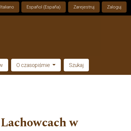
Italiano
Español (España)
Zarejestruj
Zaloguj
ów
O czasopiśmie
Szukaj
w Lachowcach w