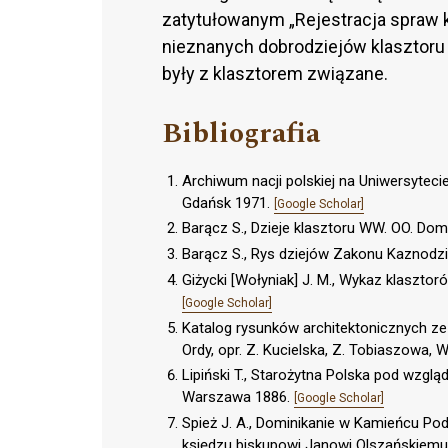
zatytułowanym „Rejestracja spraw
nieznanych dobrodziejów klasztoru 
były z klasztorem związane.
Bibliografia
Archiwum nacji polskiej na Uniwersytec
Gdańsk 1971.
[Google Scholar]
Barącz S., Dzieje klasztoru WW. OO. Do
Barącz S., Rys dziejów Zakonu Kaznodzie
Giżycki [Wołyniak] J. M., Wykaz klasztoró
[Google Scholar]
Katalog rysunków architektonicznych z
Ordy, opr. Z. Kucielska, Z. Tobiaszowa,
Lipiński T., Starożytna Polska pod wzglą
Warszawa 1886.
[Google Scholar]
Spież J. A., Dominikanie w Kamieńcu Po
księdzu biskupowi Janowi Olszańskiemu 