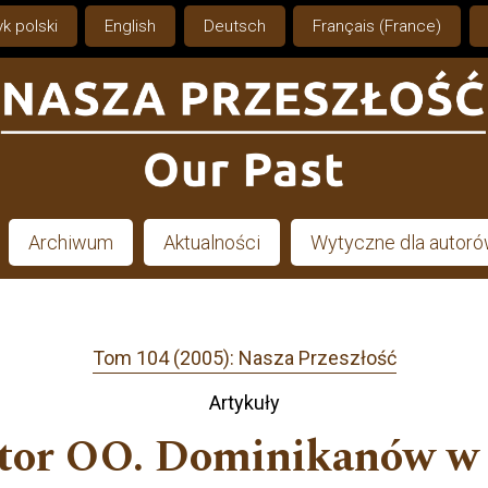
k polski
English
Deutsch
Français (France)
Archiwum
Aktualności
Wytyczne dla autor
Tom 104 (2005): Nasza Przeszłość
Artykuły
sztor OO. Dominikanów 