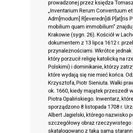
prowadzonej przez księdza Tomasza
„Inventarium Rerum Conventuum et E
Adm[modum] R[everedn]di P[at]ris Pr
mobilium quam immobilium” znajduj
Krakowie (sygn. 26). Kościół w Lac
dokumentem z 13 lipca 1612 r. prz
przynależnościami. Wkrótce jednak
który porzucił religię katolicką na
Polskimi) i dominikanie, którzy zatr
które wydają się nie mieć końca. Od
Krzysztofa, Piotr Sieniuta. Walki pr
ok. 1660, kiedy majątek przeszedł 
Piotra Opalińskiego. Inwentarz, któ
sporządzono 8 listopada 1708 r. U
Albert Jagielski, którego nazwisko 
szczegółowy obraz rzeczywistego st
skatalogowano z taką samą staranno