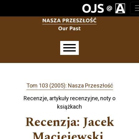
Przejdź do głównego menu
Przejdź do sekcji głównej
Przejdź do stopki
Main menu
Tom 103 (2005): Nasza Przeszłość
Recenzje, artykuły recenzyjne, noty o
książkach
Recenzja: Jacek
Maciejewski,