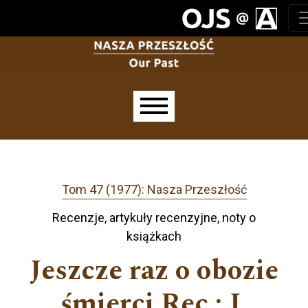
Przejdź do głównego menu
Przejdź do sekcji głównej
Przejdź do stopki
Main menu
Tom 47 (1977): Nasza Przeszłość
Recenzje, artykuły recenzyjne, noty o
książkach
Jeszcze raz o obozie
śmierci Rec.: J.