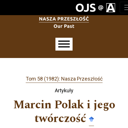
Przejdź do głównego menu
Przejdź do sekcji głównej
Przejdź do stopki
Main menu
Tom 58 (1982): Nasza Przeszłość
Artykuły
Marcin Polak i jego
twórczość