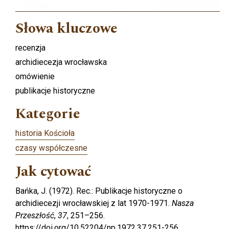
Słowa kluczowe
recenzja
archidiecezja wrocławska
omówienie
publikacje historyczne
Kategorie
historia Kościoła
czasy współczesne
Jak cytować
Bańka, J. (1972). Rec.: Publikacje historyczne o
archidiecezji wrocławskiej z lat 1970-1971.
Nasza
Przeszłość
,
37
, 251–256.
https://doi.org/10.52204/np.1972.37.251-256