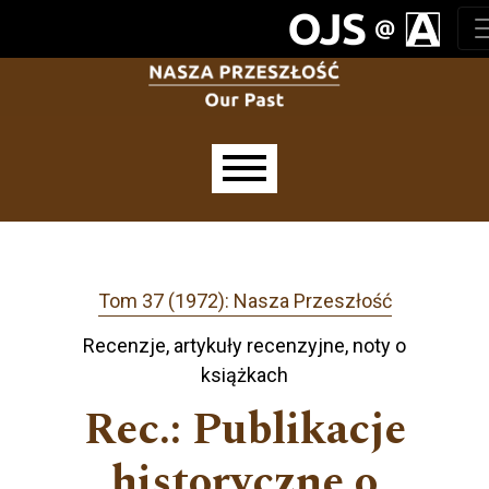
Przejdź do głównego menu
Przejdź do sekcji głównej
Przejdź do stopki
Main menu
Tom 37 (1972): Nasza Przeszłość
Recenzje, artykuły recenzyjne, noty o
książkach
Rec.: Publikacje
historyczne o