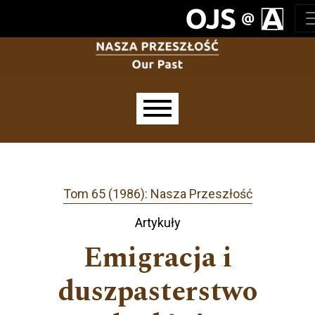
Przejdź do głównego menu
Przejdź do sekcji głównej
Przejdź do stopki
Main menu
Tom 65 (1986): Nasza Przeszłość
Artykuły
Emigracja i
duszpasterstwo