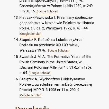
przemian społecznych (1864—1914), w:
Chrześcijaństwo w Polsce, Lublin 1980, s. 249
— 250. 15
[Google Scholar]
Pietrzak–Pawłowska I., Przemiany społeczno-
gospodarcze w Królestwie Polskim, w: Historia
Polski, t. 3 cz. 2, Warszawa 1972, s. 43—44.
[Google Scholar]
Stopniak F., Kościół na Lubelszczyźnie i
Podlasiu na przełomie XIX i XX wieku,
Warszawa 1976.
[Google Scholar]
Swastek J. M. A., The Formative Years of the
Polish Seminary in the United States, w:
„Sacrum Poloniiae Millenium” t. VI Rzym 1959,
s. 64.
[Google Scholar]
Szelążek A., Wychodźtwo i Obieżysastwo
Polskie z uwzględnieniem ankiety diecezjalnej
Płockiej, MPP R. 3:1908 nr 11 s. 290. 9
[Google Scholar]