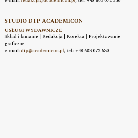
e-mail:
redakcja@academicon.pl
, tel.: +48 603 072 530
STUDIO DTP ACADEMICON
USŁUGI WYDAWNICZE
Skład i łamanie | Redakcja | Korekta | Projektowanie
graficzne
e-mail:
dtp@academicon.pl
, tel.: +48 603 072 530