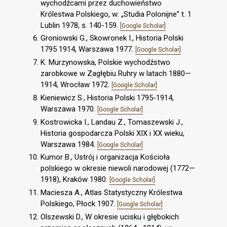
wychodźcami przez duchowieństwo
Królestwa Polskiego, w: „Studia Polonijne” t. 1
Lublin 1978, s. 140-159.
[Google Scholar]
Groniowski G., Skowronek I., Historia Polski
1795 1914, Warszawa 1977.
[Google Scholar]
K. Murzynowska, Polskie wychodźstwo
zarobkowe w Zagłębiu Ruhry w latach 1880—
1914, Wrocław 1972.
[Google Scholar]
Kieniewicz S., Historia Polski 1795-1914,
Warszawa 1970.
[Google Scholar]
Kostrowicka I., Landau Z., Tomaszewski J.,
Historia gospodarcza Polski XIX i XX wieku,
Warszawa 1984.
[Google Scholar]
Kumor B., Ustrój i organizacja Kościoła
polskiego w okresie niewoli narodowej (1772—
1918), Kraków 1980.
[Google Scholar]
Maciesza A., Atlas Statystyczny Królestwa
Polskiego, Płock 1907.
[Google Scholar]
Olszewski D., W okresie ucisku i głębokich