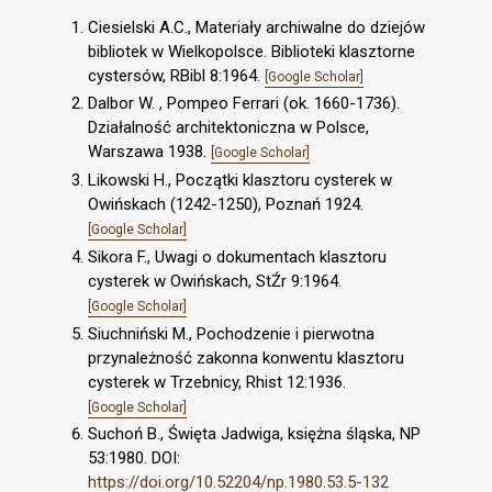
Ciesielski A.C., Materiały archiwalne do dziejów
bibliotek w Wielkopolsce. Biblioteki klasztorne
cystersów, RBibl 8:1964.
[Google Scholar]
Dalbor W. , Pompeo Ferrari (ok. 1660-1736).
Działalność architektoniczna w Polsce,
Warszawa 1938.
[Google Scholar]
Likowski H., Początki klasztoru cysterek w
Owińskach (1242-1250), Poznań 1924.
[Google Scholar]
Sikora F., Uwagi o dokumentach klasztoru
cysterek w Owińskach, StŹr 9:1964.
[Google Scholar]
Siuchniński M., Pochodzenie i pierwotna
przynależność zakonna konwentu klasztoru
cysterek w Trzebnicy, Rhist 12:1936.
[Google Scholar]
Suchoń B., Święta Jadwiga, księżna śląska, NP
53:1980. DOI:
https://doi.org/10.52204/np.1980.53.5-132