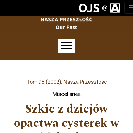
Przejdź do głównego menu
Przejdź do sekcji głównej
Przejdź do stopki
Main menu
Tom 98 (2002): Nasza Przeszłość
Miscellanea
Szkic z dziejów
opactwa cysterek w