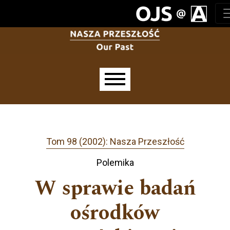
Przejdź do głównego menu
Przejdź do sekcji głównej
Przejdź do stopki
Main menu
Tom 98 (2002): Nasza Przeszłość
Polemika
W sprawie badań
ośrodków