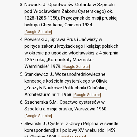
Nowacki J.. Opactwo św. Gotarda w Szpetalu
pod Włocławkiem Zakonu Cysterskiego) ok.
1228-1285-1358). Przyczynek do misji pruskiej
biskupa Chrystiana, Gniezno 1934.
[Google Scholar]
Powierski J., Sprawa Prus i Jaćwieży w
polityce zakonu krzyżackiego i książąt polskich
w okresie po ugodzie włocławskiej z 4 sierpnia
1257 roku, „Komunikaty Mazursko-
Warmińskie” 1979.
[Google Scholar]
Stankiewicz J., Wczesnośredniowieczne
koncepcje kościoła cysterskiego w Oliwie,
„Zeszyty Naukowe Politechniki Gdańskiej,
Architektura” nr 1: 1958.
[Google Scholar]
Szacherska S.M., Opactwo cystersów w
Szpetalu a misja pruska, Warszawa 1960.
[Google Scholar]
Śliwiński J., Cystersi z Oliwy i Pelplina w świetle
korespondencji z I połowy XV wieku (do 1459