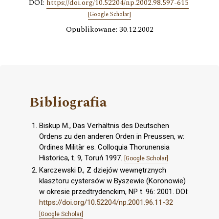
DOI:
https://doi.org/10.52204/np.2002.98.597-615
[Google Scholar]
Opublikowane: 30.12.2002
Bibliografia
Biskup M., Das Verhältnis des Deutschen
Ordens zu den anderen Orden in Preussen, w:
Ordines Militär es. Colloquia Thorunensia
Historica, t. 9, Toruń 1997.
[Google Scholar]
Karczewski D., Z dziejów wewnętrznych
klasztoru cystersów w Byszewie (Koronowie)
w okresie przedtrydenckim, NP t. 96: 2001. DOI:
https://doi.org/10.52204/np.2001.96.11-32
[Google Scholar]