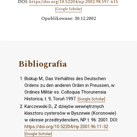
DOI:
https://doi.org/10.52204/np.2002.98.597-615
[Google Scholar]
Opublikowane: 30.12.2002
Bibliografia
Biskup M., Das Verhältnis des Deutschen
Ordens zu den anderen Orden in Preussen, w:
Ordines Militär es. Colloquia Thorunensia
Historica, t. 9, Toruń 1997.
[Google Scholar]
Karczewski D., Z dziejów wewnętrznych
klasztoru cystersów w Byszewie (Koronowie)
w okresie przedtrydenckim, NP t. 96: 2001. DOI:
https://doi.org/10.52204/np.2001.96.11-32
[Google Scholar]