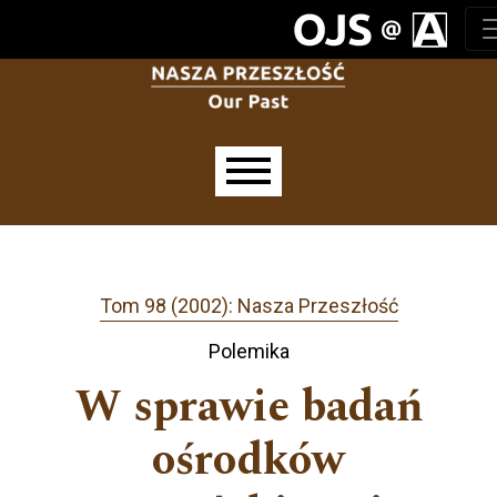
Przejdź do głównego menu
Przejdź do sekcji głównej
Przejdź do stopki
Main menu
Tom 98 (2002): Nasza Przeszłość
Polemika
W sprawie badań
ośrodków