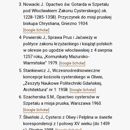
Nowacki J.. Opactwo św. Gotarda w Szpetalu
pod Włocławkiem Zakonu Cysterskiego) ok.
1228-1285-1358). Przyczynek do misji pruskiej
biskupa Chrystiana, Gniezno 1934.
[Google Scholar]
Powierski J., Sprawa Prus i Jaćwieży w
polityce zakonu krzyżackiego i książąt polskich
w okresie po ugodzie włocławskiej z 4 sierpnia
1257 roku, „Komunikaty Mazursko-
Warmińskie” 1979.
[Google Scholar]
Stankiewicz J., Wczesnośredniowieczne
koncepcje kościoła cysterskiego w Oliwie,
„Zeszyty Naukowe Politechniki Gdańskiej,
Architektura” nr 1: 1958.
[Google Scholar]
Szacherska S.M., Opactwo cystersów w
Szpetalu a misja pruska, Warszawa 1960.
[Google Scholar]
Śliwiński J., Cystersi z Oliwy i Pelplina w świetle
korespondencji z I połowy XV wieku (do 1459