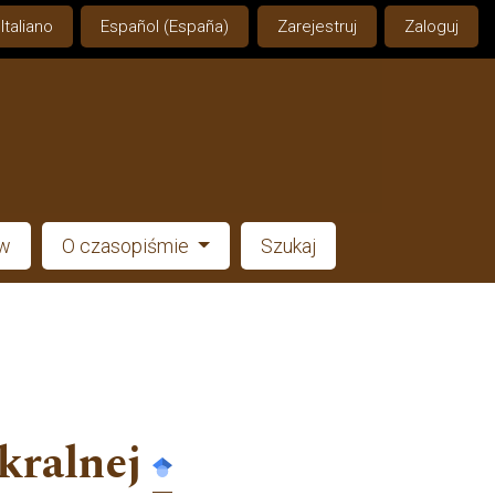
Italiano
Español (España)
Zarejestruj
Zaloguj
ów
O czasopiśmie
Szukaj
kralnej