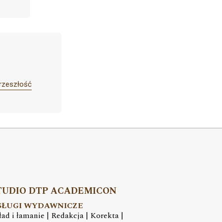
rzeszłość
TUDIO DTP ACADEMICON
SŁUGI WYDAWNICZE
ład i łamanie | Redakcja | Korekta |