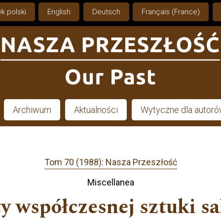
k polski
English
Deutsch
Français (France)
Archiwum
Aktualności
Wytyczne dla autor
Tom 70 (1988): Nasza Przeszłość
Miscellanea
 współczesnej sztuki sa