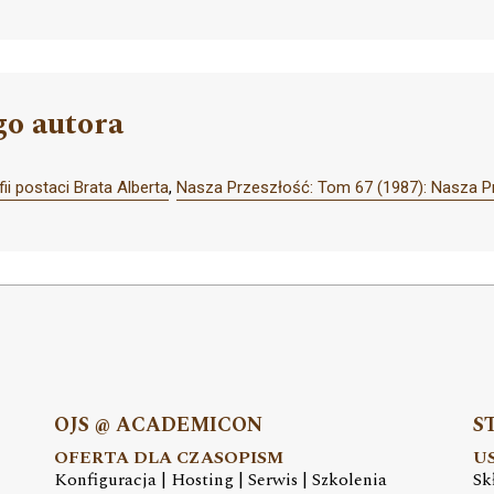
go autora
fii postaci Brata Alberta
,
Nasza Przeszłość: Tom 67 (1987): Nasza P
OJS @ ACADEMICON
S
OFERTA DLA CZASOPISM
U
Konfiguracja | Hosting | Serwis | Szkolenia
Sk