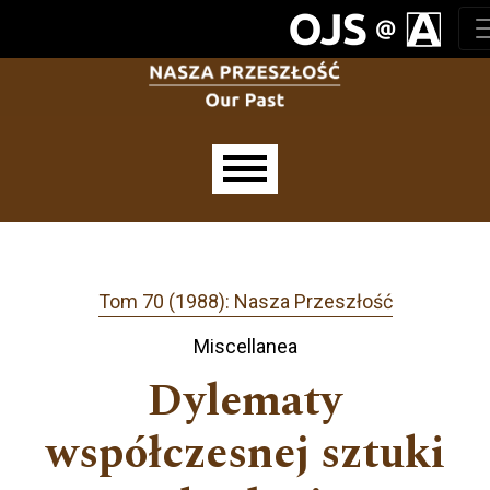
Przejdź do głównego menu
Przejdź do sekcji głównej
Przejdź do stopki
Main menu
Tom 70 (1988): Nasza Przeszłość
Miscellanea
Dylematy
współczesnej sztuki