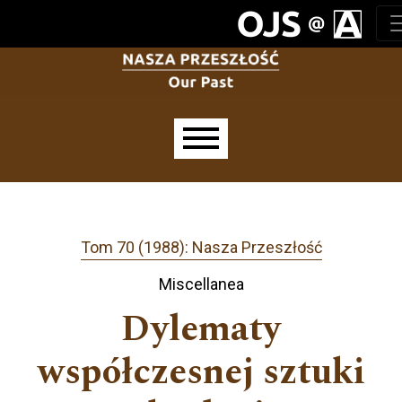
Przejdź do głównego menu
Przejdź do sekcji głównej
Przejdź do stopki
Main menu
Tom 70 (1988): Nasza Przeszłość
Miscellanea
Dylematy
współczesnej sztuki