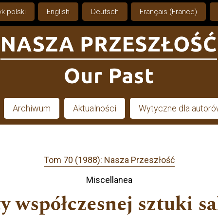
k polski
English
Deutsch
Français (France)
Archiwum
Aktualności
Wytyczne dla autor
Tom 70 (1988): Nasza Przeszłość
Miscellanea
 współczesnej sztuki sa