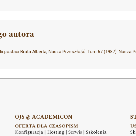
go autora
fii postaci Brata Alberta
,
Nasza Przeszłość: Tom 67 (1987): Nasza P
OJS @ ACADEMICON
S
OFERTA DLA CZASOPISM
U
Konfiguracja | Hosting | Serwis | Szkolenia
Sk