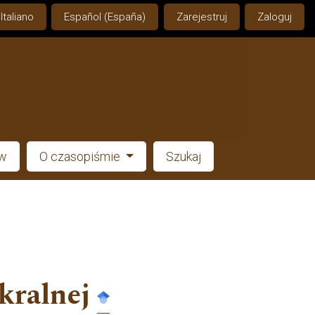
Italiano
Español (España)
Zarejestruj
Zaloguj
ów
O czasopiśmie
Szukaj
kralnej