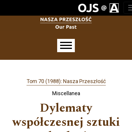
Przejdź do głównego menu
Przejdź do sekcji głównej
Przejdź do stopki
Main menu
Tom 70 (1988): Nasza Przeszłość
Miscellanea
Dylematy
współczesnej sztuki