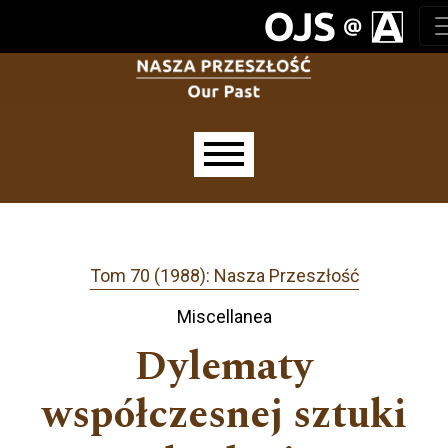
Przejdź do głównego menu
Przejdź do sekcji głównej
Przejdź do stopki
Main menu
Tom 70 (1988): Nasza Przeszłość
Miscellanea
Dylematy
współczesnej sztuki