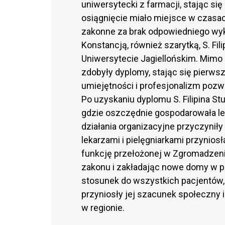
uniwersytecki z farmacji, stając się
osiągnięcie miało miejsce w czasac
zakonne za brak odpowiedniego wyk
Konstancją, również szarytką, S. Fi
Uniwersytecie Jagiellońskim. Mimo 
zdobyły dyplomy, stając się pierw
umiejętności i profesjonalizm pozw
Po uzyskaniu dyplomu S. Filipina St
gdzie oszczędnie gospodarowała leka
działania organizacyjne przyczyniły
lekarzami i pielęgniarkami przyniosła
funkcję przełożonej w Zgromadzeniu
zakonu i zakładając nowe domy w pr
stosunek do wszystkich pacjentów,
przyniosły jej szacunek społeczny i
w regionie.