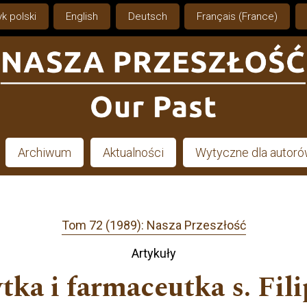
k polski
English
Deutsch
Français (France)
Archiwum
Aktualności
Wytyczne dla autor
Tom 72 (1989): Nasza Przeszłość
Artykuły
tka i farmaceutka s. Fil