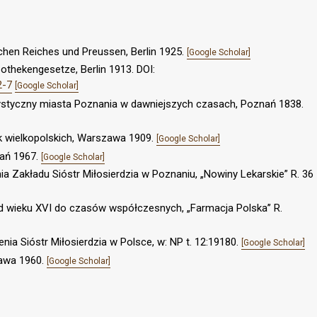
schen Reiches und Preussen, Berlin 1925.
[Google Scholar]
pothekengesetze, Berlin 1913. DOI:
2-7
[Google Scholar]
tystyczny miasta Poznania w dawniejszych czasach, Poznań 1838.
tek wielkopolskich, Warszawa 1909.
[Google Scholar]
nań 1967.
[Google Scholar]
ia Zakładu Sióstr Miłosierdzia w Poznaniu, „Nowiny Lekarskie” R. 36
od wieku XVI do czasów współczesnych, „Farmacja Polska’’ R.
nia Sióstr Miłosierdzia w Polsce, w: NP t. 12:19180.
[Google Scholar]
zawa 1960.
[Google Scholar]