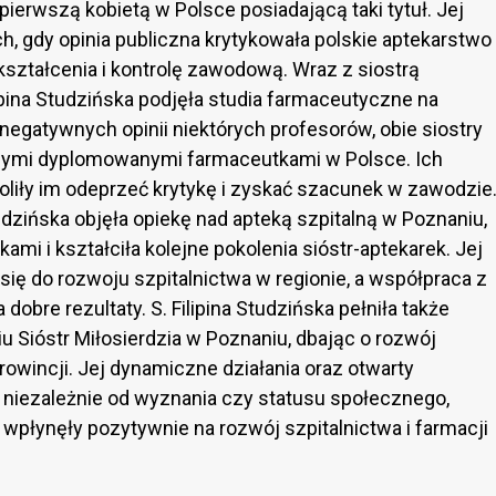
 pierwszą kobietą w Polsce posiadającą taki tytuł. Jej
h, gdy opinia publiczna krytykowała polskie aptekarstwo
ształcenia i kontrolę zawodową. Wraz z siostrą
lipina Studzińska podjęła studia farmaceutyczne na
negatywnych opinii niektórych profesorów, obie siostry
szymi dyplomowanymi farmaceutkami w Polsce. Ich
oliły im odeprzeć krytykę i zyskać szacunek w zawodzie
udzińska objęła opiekę nad apteką szpitalną w Poznaniu,
mi i kształciła kolejne pokolenia sióstr-aptekarek. Jej
 się do rozwoju szpitalnictwa w regionie, a współpraca z
 dobre rezultaty. S. Filipina Studzińska pełniła także
 Sióstr Miłosierdzia w Poznaniu, dbając o rozwój
owincji. Jej dynamiczne działania oraz otwarty
 niezależnie od wyznania czy statusu społecznego,
 wpłynęły pozytywnie na rozwój szpitalnictwa i farmacji