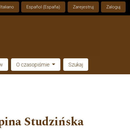
Italiano
Español (España)
Zarejestruj
Zaloguj
ów
O czasopiśmie
Szukaj
ipina Studzińska