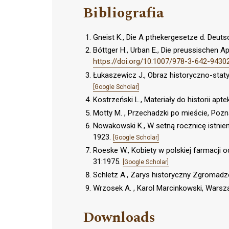
Bibliografia
Gneist K., Die A pthekergesetze d. Deut
Bóttger H., Urban E., Die preussischen A
https://doi.org/10.1007/978-3-642-9430
Łukaszewicz J., Obraz historyczno-sta
[Google Scholar]
Kostrzeński L., Materiały do historii ap
Motty M. , Przechadzki po mieście, Poz
Nowakowski K., W setną rocznicę istnien
1923.
[Google Scholar]
Roeske W., Kobiety w polskiej farmacji 
31:1975.
[Google Scholar]
Schletz A., Zarys historyczny Zgromadze
Wrzosek A. , Karol Marcinkowski, Wars
Downloads