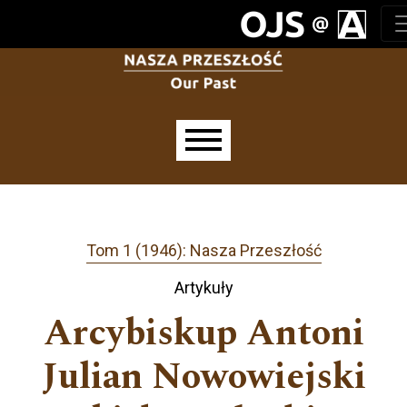
Przejdź do głównego menu
Przejdź do sekcji głównej
Przejdź do stopki
Main menu
Tom 1 (1946): Nasza Przeszłość
Artykuły
Arcybiskup Antoni
Julian Nowowiejski