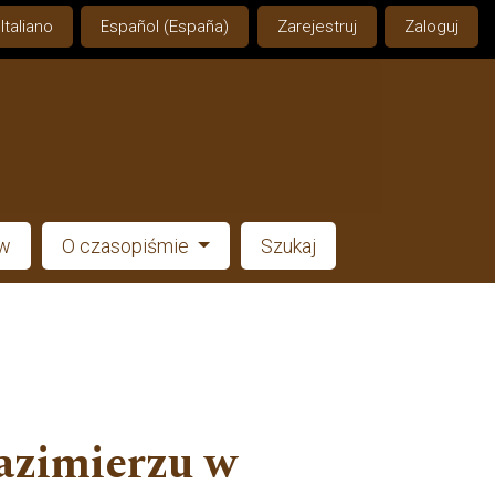
Italiano
Español (España)
Zarejestruj
Zaloguj
ów
O czasopiśmie
Szukaj
Kazimierzu w