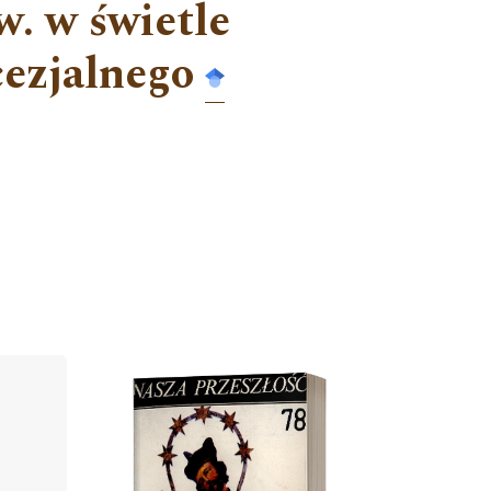
. w świetle
ezjalnego
Cover image