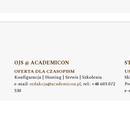
OJS @ ACADEMICON
S
OFERTA DLA CZASOPISM
U
Konfiguracja | Hosting | Serwis | Szkolenia
Sk
e-mail:
redakcja@academicon.pl
, tel.: +48 603 072
Pr
530
e-