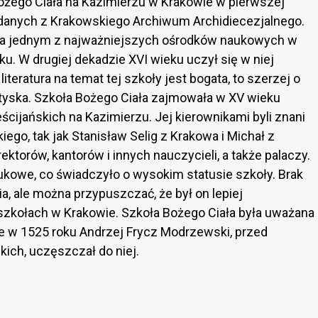
 Bożego Ciała na Kazimierzu w Krakowie w pierwszej
a danych z Krakowskiego Archiwum Archidiecezjalnego.
była jednym z najważniejszych ośrodków naukowych w
ku. W drugiej dekadzie XVI wieku uczył się w niej
teratura na temat tej szkoły jest bogata, to szerzej o
tyska. Szkoła Bożego Ciała zajmowała w XV wieku
cijańskich na Kazimierzu. Jej kierownikami byli znani
go, tak jak Stanisław Selig z Krakowa i Michał z
ektorów, kantorów i innych nauczycieli, a także palaczy.
ukowe, co świadczyło o wysokim statusie szkoły. Brak
, ale można przypuszczać, że był on lepiej
szkołach w Krakowie. Szkoła Bożego Ciała była uważana
 że w 1525 roku Andrzej Frycz Modrzewski, przed
ich, uczęszczał do niej.