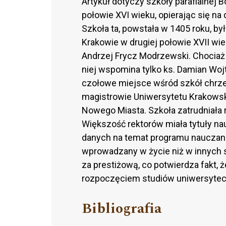
Artykuł dotyczy szkoły parafialnej
połowie XVI wieku, opierając się n
Szkoła ta, powstała w 1405 roku, 
Krakowie w drugiej połowie XVII wie
Andrzej Frycz Modrzewski. Chociaż li
niej wspomina tylko ks. Damian Woj
czołowe miejsce wśród szkół chrześ
magistrowie Uniwersytetu Krakowskie
Nowego Miasta. Szkoła zatrudniała r
Większość rektorów miała tytuły na
danych na temat programu nauczania
wprowadzany w życie niż w innych 
za prestiżową, co potwierdza fakt,
rozpoczęciem studiów uniwersyteck
Bibliografia