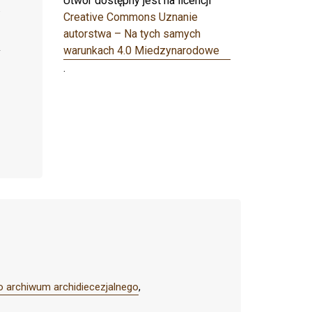
Utwór dostępny jest na licencji
Creative Commons Uznanie
autorstwa – Na tych samych
warunkach 4.0 Miedzynarodowe
.
go archiwum archidiecezjalnego
,