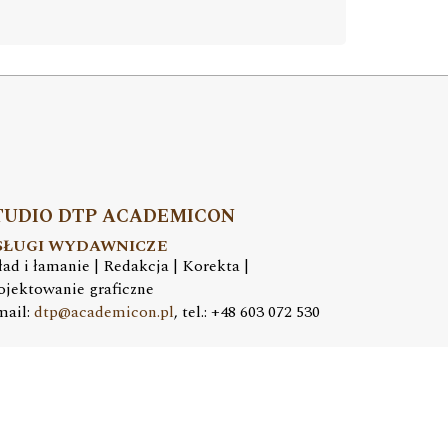
TUDIO DTP ACADEMICON
SŁUGI WYDAWNICZE
ład i łamanie | Redakcja | Korekta |
ojektowanie graficzne
mail:
dtp@academicon.pl
, tel.: +48 603 072 530