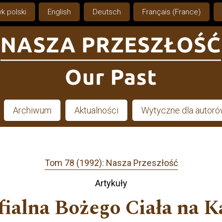
k polski
English
Deutsch
Français (France)
Archiwum
Aktualności
Wytyczne dla autor
Tom 78 (1992): Nasza Przeszłość
Artykuły
fialna Bożego Ciała na 