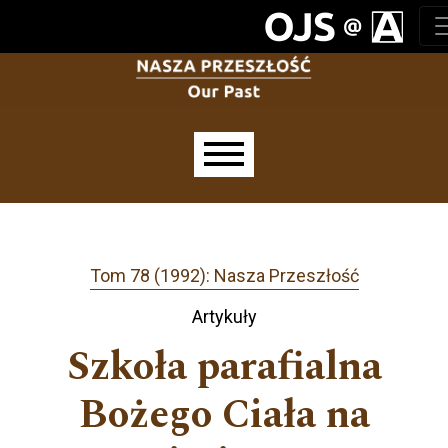
Przejdź do głównego menu
Przejdź do sekcji głównej
Przejdź do stopki
Main menu
Tom 78 (1992): Nasza Przeszłość
Artykuły
Szkoła parafialna
Bożego Ciała na