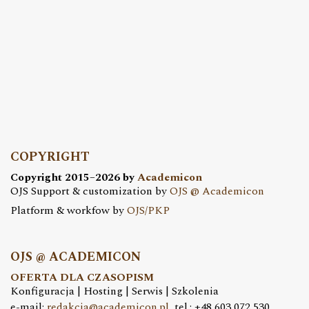
COPYRIGHT
Copyright 2015–2026 by
Academicon
OJS Support & customization by
OJS @ Academicon
Platform & workfow by
OJS/PKP
OJS @ ACADEMICON
OFERTA DLA CZASOPISM
Konfiguracja | Hosting | Serwis | Szkolenia
e-mail:
redakcja@academicon.pl
, tel.: +48 603 072 530