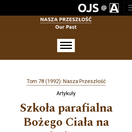
Przejdź do głównego menu
Przejdź do sekcji głównej
Przejdź do stopki
Main menu
Tom 78 (1992): Nasza Przeszłość
Artykuły
Szkoła parafialna
Bożego Ciała na