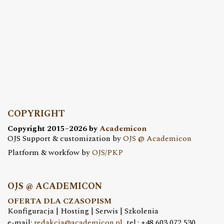
COPYRIGHT
Copyright 2015–2026 by
Academicon
OJS Support & customization by
OJS @ Academicon
Platform & workfow by
OJS/PKP
OJS @ ACADEMICON
OFERTA DLA CZASOPISM
Konfiguracja | Hosting | Serwis | Szkolenia
e-mail:
redakcja@academicon.pl
, tel.: +48 603 072 530