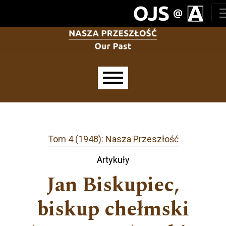
Przejdź do głównego menu
Przejdź do sekcji głównej
Przejdź do stopki
Main menu
Tom 4 (1948): Nasza Przeszłość
Artykuły
Jan Biskupiec,
biskup chełmski