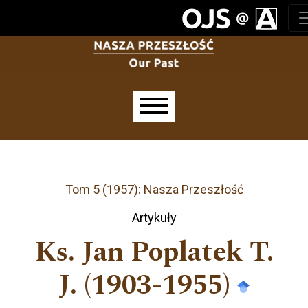
Przejdź do głównego menu
Przejdź do sekcji głównej
Przejdź do stopki
Main menu
Tom 5 (1957): Nasza Przeszłość
Artykuły
Ks. Jan Poplatek T.
J. (1903-1955)