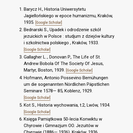
Barycz H., Historia Uniwersytetu
Jagiellońskiego w epoce humanizmu, Kraków,
1935.
[Google Scholar]
Bednarski S., Upadek i odrodzenie szkół
jezuickich w Polsce : studjum z dziejów kultury
i szkolnictwa polskiego , Kraków, 1933.
[Google Scholar]
Gallagher L.., Donovan P., The Life of St.
Andrew Bobola Of The Society Of Jesus,
Martyr, Boston, 1939.
[Google Scholar]
Hofmann, Antonio Possevino Bemühungen
um die sogenannten Nördlichen Päpstlichen
Seminare 1578— 85, Koblenz, 1929.
[Google Scholar]
Kot S., Historia wychowania, t.2, Lwów, 1934.
[Google Scholar]
Księga Pamiątkowa 50-lecia Konwiktu w
Chyrowie i Gimnazjum OO. Jezuitów w
Chyrowie (1886— 1936), Kraków, 1936.