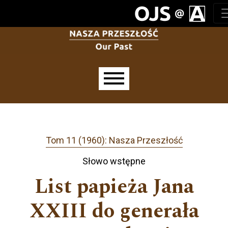
Przejdź do głównego menu
Przejdź do sekcji głównej
Przejdź do stopki
Main menu
Tom 11 (1960): Nasza Przeszłość
Słowo wstępne
List papieża Jana
XXIII do generała