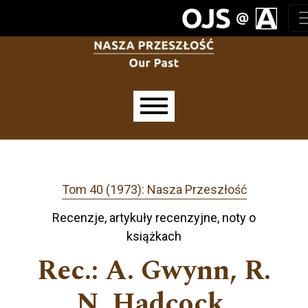
Przejdź do głównego menu
Przejdź do sekcji głównej
Przejdź do stopki
Main menu
Tom 40 (1973): Nasza Przeszłość
Recenzje, artykuły recenzyjne, noty o
książkach
Rec.: A. Gwynn, R.
N. Hadcock,