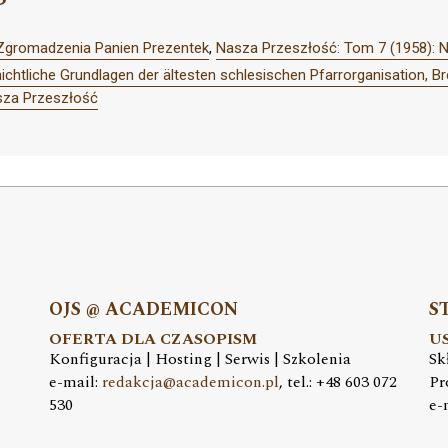
Zgromadzenia Panien Prezentek
,
Nasza Przeszłość: Tom 7 (1958): 
ichtliche Grundlagen der ältesten schlesischen Pfarrorganisation, B
sza Przeszłość
OJS @ ACADEMICON
S
OFERTA DLA CZASOPISM
U
Konfiguracja | Hosting | Serwis | Szkolenia
Sk
e-mail:
redakcja@academicon.pl
, tel.: +48 603 072
Pr
530
e-