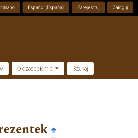
Italiano
Español (España)
Zarejestruj
Zaloguj
ów
O czasopiśmie
Szukaj
rezentek