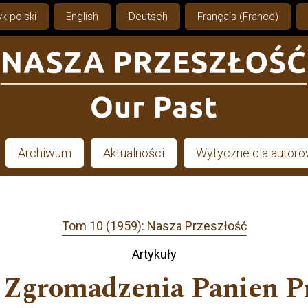
k polski
English
Deutsch
Français (France)
Archiwum
Aktualności
Wytyczne dla autor
Tom 10 (1959): Nasza Przeszłość
Artykuły
 Zgromadzenia Panien P