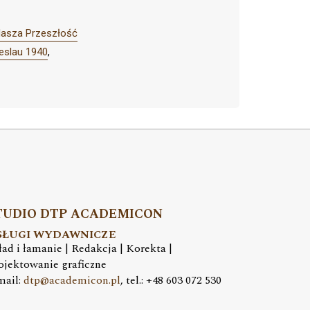
Nasza Przeszłość
reslau 1940
,
TUDIO DTP ACADEMICON
SŁUGI WYDAWNICZE
ład i łamanie | Redakcja | Korekta |
ojektowanie graficzne
mail:
dtp@academicon.pl
, tel.: +48 603 072 530