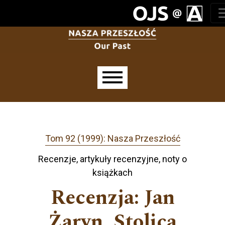
Przejdź do głównego menu
Przejdź do sekcji głównej
Przejdź do stopki
Main menu
Tom 92 (1999): Nasza Przeszłość
Recenzje, artykuły recenzyjne, noty o
książkach
Recenzja: Jan
Żaryn, Stolica