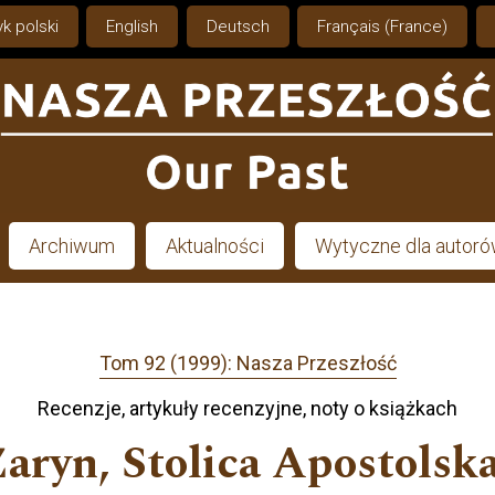
k polski
English
Deutsch
Français (France)
Archiwum
Aktualności
Wytyczne dla autor
Tom 92 (1999): Nasza Przeszłość
Recenzje, artykuły recenzyjne, noty o książkach
Żaryn, Stolica Apostolska