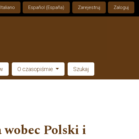
Italiano
Español (España)
Zarejestruj
Zaloguj
ów
O czasopiśmie
Szukaj
 wobec Polski i